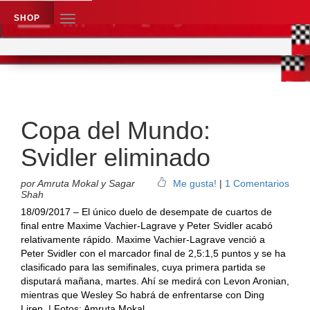
SHOP
TOGGLE
NAVIGATION
Application name
Noticias de ajedrez
Copa del Mundo:
Svidler eliminado
por Amruta Mokal y Sagar
Me gusta!
|
1 Comentarios
Shah
18/09/2017 – El único duelo de desempate de cuartos de
final entre Maxime Vachier-Lagrave y Peter Svidler acabó
relativamente rápido. Maxime Vachier-Lagrave venció a
Peter Svidler con el marcador final de 2,5:1,5 puntos y se ha
clasificado para las semifinales, cuya primera partida se
disputará mañana, martes. Ahí se medirá con Levon Aronian,
mientras que Wesley So habrá de enfrentarse con Ding
Liren. | Fotos: Amruta Mokal