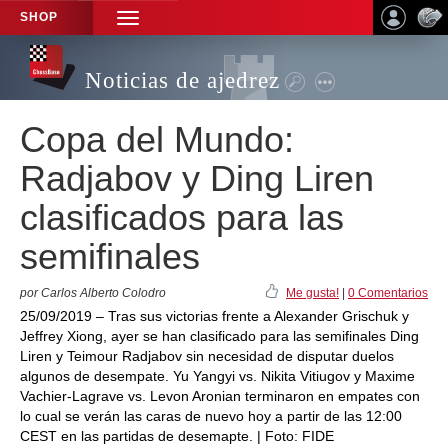
SHOP
TOGGLE
NAVIGATION
Noticias de ajedrez
Copa del Mundo:
Radjabov y Ding Liren
clasificados para las
semifinales
por Carlos Alberto Colodro
Me gusta!
|
0 Comentarios
25/09/2019 – Tras sus victorias frente a Alexander Grischuk y
Jeffrey Xiong, ayer se han clasificado para las semifinales Ding
Liren y Teimour Radjabov sin necesidad de disputar duelos
algunos de desempate. Yu Yangyi vs. Nikita Vitiugov y Maxime
Vachier-Lagrave vs. Levon Aronian terminaron en empates con
lo cual se verán las caras de nuevo hoy a partir de las 12:00
CEST en las partidas de desemapte. | Foto: FIDE