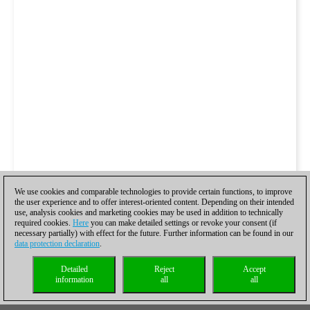
We use cookies and comparable technologies to provide certain functions, to improve
the user experience and to offer interest-oriented content. Depending on their intended
use, analysis cookies and marketing cookies may be used in addition to technically
required cookies.
Here
you can make detailed settings or revoke your consent (if
necessary partially) with effect for the future. Further information can be found in our
data protection declaration
.
Detailed
Reject
Accept
information
all
all