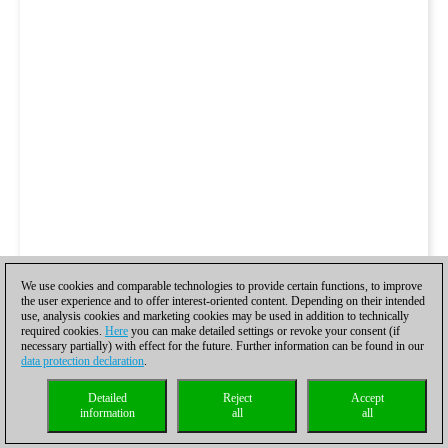
We use cookies and comparable technologies to provide certain functions, to improve
the user experience and to offer interest-oriented content. Depending on their intended
use, analysis cookies and marketing cookies may be used in addition to technically
required cookies.
Here
you can make detailed settings or revoke your consent (if
necessary partially) with effect for the future. Further information can be found in our
data protection declaration
.
Detailed
Reject
Accept
information
all
all