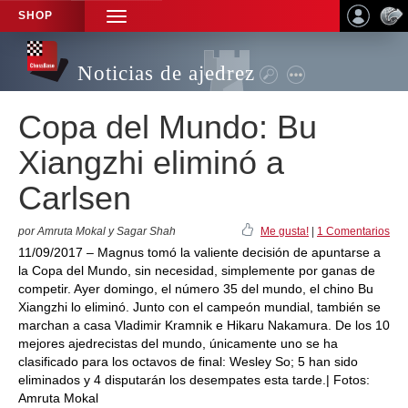
SHOP
TOGGLE
NAVIGATION
Noticias de ajedrez
Copa del Mundo: Bu
Xiangzhi eliminó a
Carlsen
por Amruta Mokal y Sagar Shah
Me gusta!
|
1 Comentarios
11/09/2017 – Magnus tomó la valiente decisión de apuntarse a
la Copa del Mundo, sin necesidad, simplemente por ganas de
competir. Ayer domingo, el número 35 del mundo, el chino Bu
Xiangzhi lo eliminó. Junto con el campeón mundial, también se
marchan a casa Vladimir Kramnik e Hikaru Nakamura. De los 10
mejores ajedrecistas del mundo, únicamente uno se ha
clasificado para los octavos de final: Wesley So; 5 han sido
eliminados y 4 disputarán los desempates esta tarde.| Fotos:
Amruta Mokal