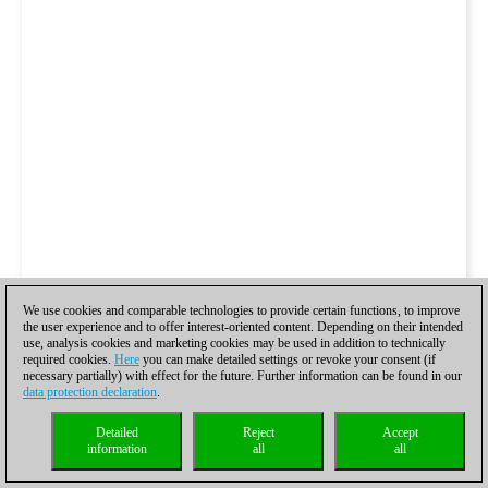
We use cookies and comparable technologies to provide certain functions, to improve
the user experience and to offer interest-oriented content. Depending on their intended
use, analysis cookies and marketing cookies may be used in addition to technically
required cookies.
Here
you can make detailed settings or revoke your consent (if
necessary partially) with effect for the future. Further information can be found in our
data protection declaration
.
Detailed
Reject
Accept
information
all
all