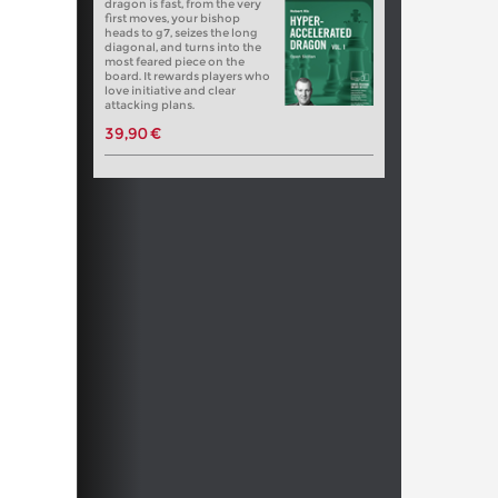
dragon is fast, from the very
first moves, your bishop
heads to g7, seizes the long
diagonal, and turns into the
most feared piece on the
board. It rewards players who
love initiative and clear
attacking plans.
39,90 €