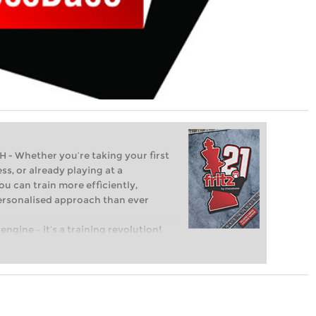
Whether you’re taking your first
ss, or already playing at a
ou can train more efficiently,
personalised approach than ever
engine – it’s a training revolution!
t steps into the world of club chess,
ent level: with FRITZ, you can train
 and with a more personalised