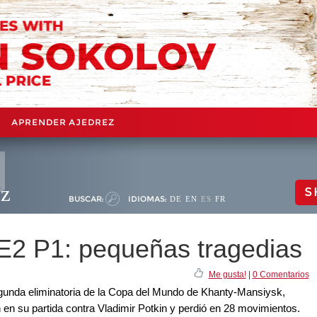
APRENDER AJEDREZ
ez
S
BUSCAR:
IDIOMAS:
DE
EN
ES
FR
E2 P1: pequeñas tragedias
Me gusta!
|
0 Comentarios
segunda eliminatoria de la Copa del Mundo de Khanty-Mansiysk,
en su partida contra Vladimir Potkin y perdió en 28 movimientos.