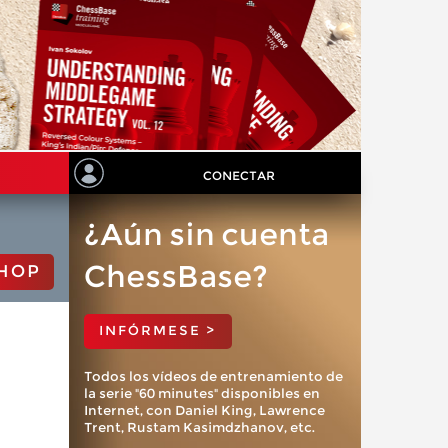
CONECTAR
¿Aún sin cuenta
ChessBase?
HOP
INFÓRMESE >
Todos los vídeos de entrenamiento de
la serie "60 minutes" disponibles en
Internet, con Daniel King, Lawrence
Trent, Rustam Kasimdzhanov, etc.