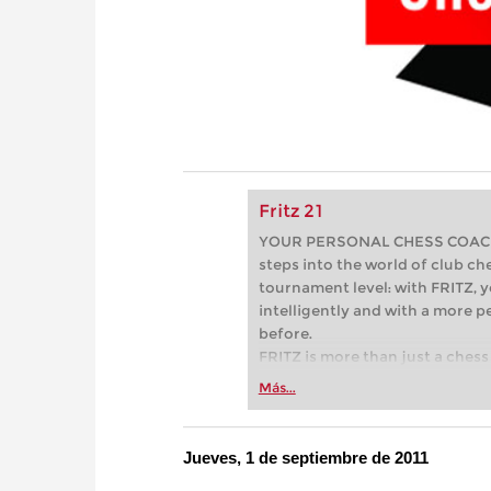
Fritz 21
YOUR PERSONAL CHESS COACH - 
steps into the world of club che
tournament level: with FRITZ, y
intelligently and with a more 
before.
FRITZ is more than just a chess 
Whether you’re taking your firs
Más...
or already playing at a tournam
more efficiently, intelligently
approach than ever before.
Jueves, 1 de septiembre de 2011