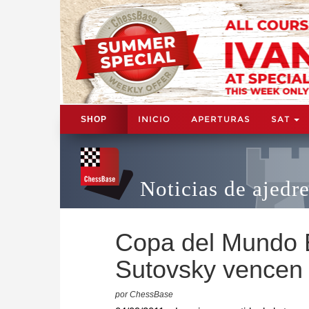
INICIO
APERTURAS
SAT
SHOP
Noticias de ajedr
Copa del Mundo E
Sutovsky vencen
por ChessBase