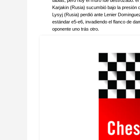
tablas, pero hoy el muro fue destrozado: el
Karjakin (Rusia) sucumbió bajo la presión 
Lysyj (Rusia) perdió ante Lenier Dominguez
estándar e5-e6, invadiendo el flanco
d
e
dam
oponente uno trás otro.