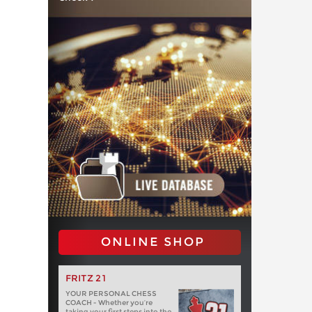
ONLINE SHOP
FRITZ 21
YOUR PERSONAL CHESS
COACH - Whether you’re
taking your first steps into the