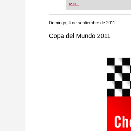
Whether you’re taking your firs
Más...
or already playing at a tournam
more efficiently, intelligently
approach than ever before.
Domingo, 4 de septiembre de 2011
Copa del Mundo 2011