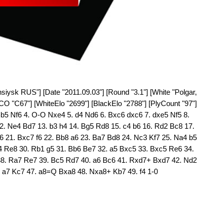
iysk RUS"] [Date "2011.09.03"] [Round "3.1"] [White "Polgar,
[ECO "C67"] [WhiteElo "2699"] [BlackElo "2788"] [PlyCount "97"]
 Bb5 Nf6 4. O-O Nxe4 5. d4 Nd6 6. Bxc6 dxc6 7. dxe5 Nf5 8.
. Ne4 Bd7 13. b3 h4 14. Bg5 Rd8 15. c4 b6 16. Rd2 Bc8 17.
 21. Bxc7 f6 22. Bb8 a6 23. Ba7 Bd8 24. Nc3 Kf7 25. Na4 b5
4 Re8 30. Rb1 g5 31. Bb6 Be7 32. a5 Bxc5 33. Bxc5 Re6 34.
8. Ra7 Re7 39. Bc5 Rd7 40. a6 Bc6 41. Rxd7+ Bxd7 42. Nd2
 a7 Kc7 47. a8=Q Bxa8 48. Nxa8+ Kb7 49. f4 1-0