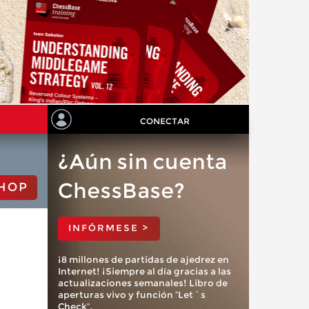
CONECTAR
¿Aún sin cuenta
ChessBase?
HOP
INFÓRMESE >
¡8 millones de partidas de ajedrez en
Internet! ¡Siempre al día gracias a las
actualizaciones semanales! Libro de
aperturas vivo y función “Let´s
Check”.