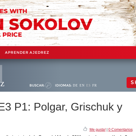
APRENDER AJEDREZ
ez
S
BUSCAR:
IDIOMAS:
DE
EN
ES
FR
3 P1: Polgar, Grischuk y
Me gusta!
|
0 Comentarios