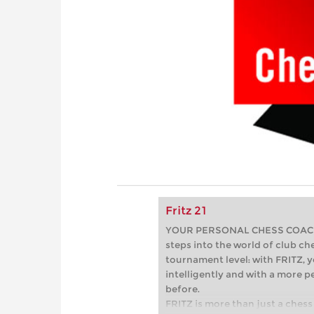
Fritz 21
YOUR PERSONAL CHESS COACH - 
steps into the world of club che
tournament level: with FRITZ, y
intelligently and with a more 
before.
FRITZ is more than just a chess 