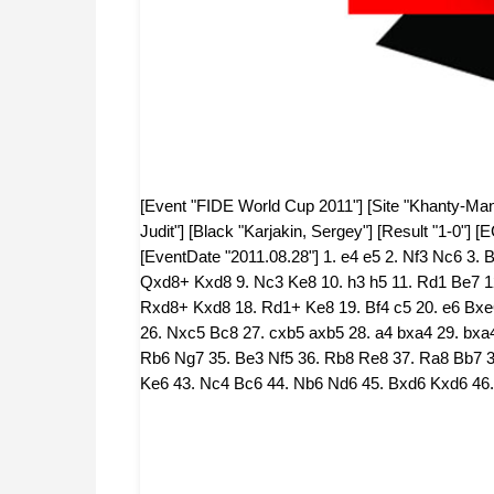
[Event "FIDE World Cup 2011"] [Site "Khanty-Mans
Judit"] [Black "Karjakin, Sergey"] [Result "1-0"] 
[EventDate "2011.08.28"] 1. e4 e5 2. Nf3 Nc6 3.
Qxd8+ Kxd8 9. Nc3 Ke8 10. h3 h5 11. Rd1 Be7 12
Rxd8+ Kxd8 18. Rd1+ Ke8 19. Bf4 c5 20. e6 Bxe6
26. Nxc5 Bc8 27. cxb5 axb5 28. a4 bxa4 29. bxa
Rb6 Ng7 35. Be3 Nf5 36. Rb8 Re8 37. Ra8 Bb7 3
Ke6 43. Nc4 Bc6 44. Nb6 Nd6 45. Bxd6 Kxd6 46.