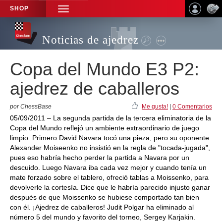
SHOP
TOGGLE
NAVIGATION
Noticias de ajedrez
Copa del Mundo E3 P2:
ajedrez de caballeros
por ChessBase
Me gusta!
|
0 Comentarios
05/09/2011 – La segunda partida de la tercera eliminatoria de la
Copa del Mundo reflejó un ambiente extraordinario de juego
limpio. Primero David Navara tocó una pieza, pero su oponente
Alexander Moiseenko no insistió en la regla de "tocada-jugada",
pues eso habría hecho perder la partida a Navara por un
descuido. Luego Navara iba cada vez mejor y cuando tenía un
mate forzado sobre el tablero, ofreció tablas a Moissenko, para
devolverle la cortesía. Dice que le habría parecido injusto ganar
después de que Moissenko se hubiese comportado tan bien
con él. ¡Ajedrez de caballeros! Judit Polgar ha eliminado al
número 5 del mundo y favorito del torneo, Sergey Karjakin.