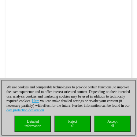
We use cookies and comparable technologies to provide certain functions, to improve
the user experience and to offer interest-oriented content. Depending on their intended
use, analysis cookies and marketing cookies may be used in addition to technically
required cookies.
Here
you can make detailed settings or revoke your consent (if
necessary partially) with effect for the future. Further information can be found in our
data protection declaration
.
Detailed
Reject
Accept
information
all
all