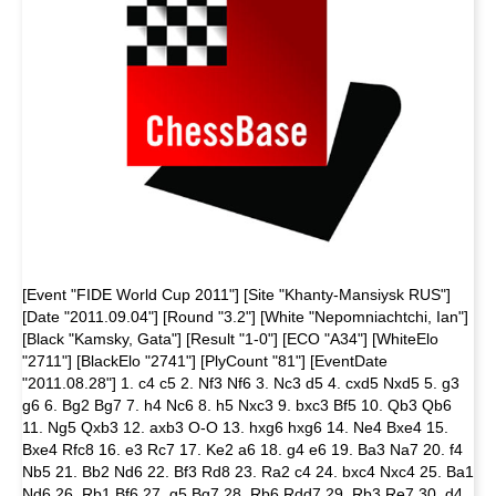
[Event "FIDE World Cup 2011"] [Site "Khanty-Mansiysk RUS"]
[Date "2011.09.04"] [Round "3.2"] [White "Nepomniachtchi, Ian"]
[Black "Kamsky, Gata"] [Result "1-0"] [ECO "A34"] [WhiteElo
"2711"] [BlackElo "2741"] [PlyCount "81"] [EventDate
"2011.08.28"] 1. c4 c5 2. Nf3 Nf6 3. Nc3 d5 4. cxd5 Nxd5 5. g3
g6 6. Bg2 Bg7 7. h4 Nc6 8. h5 Nxc3 9. bxc3 Bf5 10. Qb3 Qb6
11. Ng5 Qxb3 12. axb3 O-O 13. hxg6 hxg6 14. Ne4 Bxe4 15.
Bxe4 Rfc8 16. e3 Rc7 17. Ke2 a6 18. g4 e6 19. Ba3 Na7 20. f4
Nb5 21. Bb2 Nd6 22. Bf3 Rd8 23. Ra2 c4 24. bxc4 Nxc4 25. Ba1
Nd6 26. Rb1 Bf6 27. g5 Bg7 28. Rb6 Rdd7 29. Rb3 Re7 30. d4