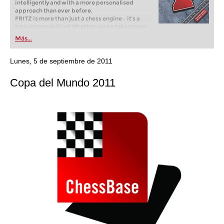
intelligently and with a more personalised
approach than ever before.
FRITZ is more than just a chess engine – it’s a
training revolution! Whether you’re taking your
first steps into the world of club chess, or already
Más...
playing at a tournament level: with FRITZ, you can
train more efficiently, intelligently and with a
more personalised approach than ever before.
Lunes, 5 de septiembre de 2011
Copa del Mundo 2011