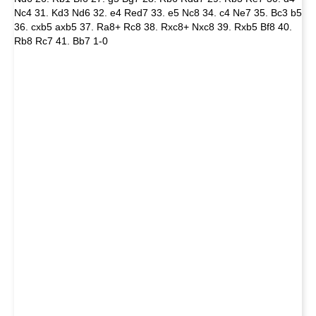
Nc4 31. Kd3 Nd6 32. e4 Red7 33. e5 Nc8 34. c4 Ne7 35. Bc3 b5
36. cxb5 axb5 37. Ra8+ Rc8 38. Rxc8+ Nxc8 39. Rxb5 Bf8 40.
Rb8 Rc7 41. Bb7 1-0