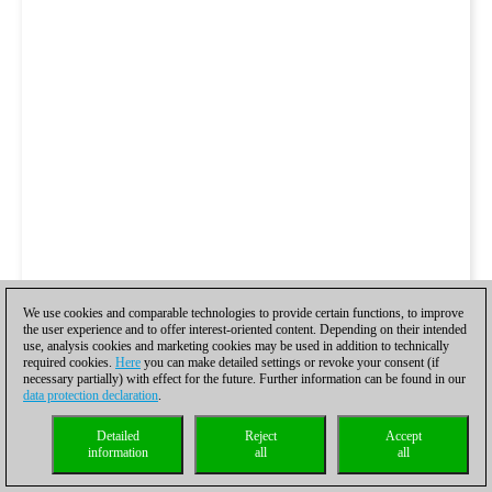
We use cookies and comparable technologies to provide certain functions, to improve
the user experience and to offer interest-oriented content. Depending on their intended
use, analysis cookies and marketing cookies may be used in addition to technically
required cookies.
Here
you can make detailed settings or revoke your consent (if
Baadur Jobava e Ivan Salgado se tomaron un café juntos tras el
necessary partially) with effect for the future. Further information can be found in our
data protection declaration
.
duelo que terminó 4,5:3,5 a favor de Jobava.
Detailed
Reject
Accept
information
all
all