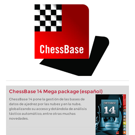
ChessBase 14 Mega package (español)
ChessBase 14 pone la gestión de las bases de
datos de ajedrez por las nubes y en la nube,
globalizando su acceso y dotándola de análisis
táctico automático, entre otras muchas
novedades.