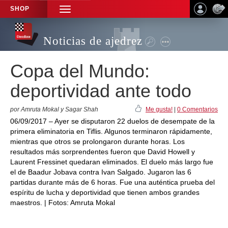
SHOP
TOGGLE
NAVIGATION
Noticias de ajedrez
Copa del Mundo:
deportividad ante todo
por Amruta Mokal y Sagar Shah
Me gusta!
|
0 Comentarios
06/09/2017 – Ayer se disputaron 22 duelos de desempate de la
primera eliminatoria en Tiflis. Algunos terminaron rápidamente,
mientras que otros se prolongaron durante horas. Los
resultados más sorprendentes fueron que David Howell y
Laurent Fressinet quedaran eliminados. El duelo más largo fue
el de Baadur Jobava contra Ivan Salgado. Jugaron las 6
partidas durante más de 6 horas. Fue una auténtica prueba del
espíritu de lucha y deportividad que tienen ambos grandes
maestros. | Fotos: Amruta Mokal