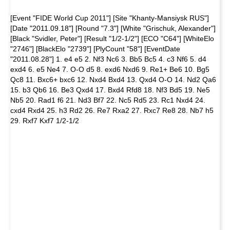
[Event "FIDE World Cup 2011"] [Site "Khanty-Mansiysk RUS"]
[Date "2011.09.18"] [Round "7.3"] [White "Grischuk, Alexander"]
[Black "Svidler, Peter"] [Result "1/2-1/2"] [ECO "C64"] [WhiteElo
"2746"] [BlackElo "2739"] [PlyCount "58"] [EventDate
"2011.08.28"] 1. e4 e5 2. Nf3 Nc6 3. Bb5 Bc5 4. c3 Nf6 5. d4
exd4 6. e5 Ne4 7. O-O d5 8. exd6 Nxd6 9. Re1+ Be6 10. Bg5
Qc8 11. Bxc6+ bxc6 12. Nxd4 Bxd4 13. Qxd4 O-O 14. Nd2 Qa6
15. b3 Qb6 16. Be3 Qxd4 17. Bxd4 Rfd8 18. Nf3 Bd5 19. Ne5
Nb5 20. Rad1 f6 21. Nd3 Bf7 22. Nc5 Rd5 23. Rc1 Nxd4 24.
cxd4 Rxd4 25. h3 Rd2 26. Re7 Rxa2 27. Rxc7 Re8 28. Nb7 h5
29. Rxf7 Kxf7 1/2-1/2