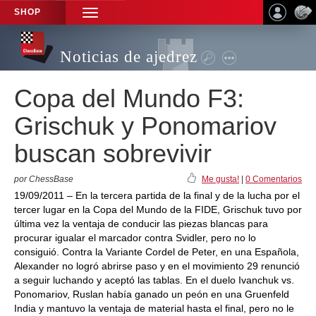
SHOP
TOGGLE
NAVIGATION
Noticias de ajedrez
Copa del Mundo F3:
Grischuk y Ponomariov
buscan sobrevivir
por ChessBase
Me gusta!
|
0 Comentarios
19/09/2011 – En la tercera partida de la final y de la lucha por el
tercer lugar en la Copa del Mundo de la FIDE, Grischuk tuvo por
última vez la ventaja de conducir las piezas blancas para
procurar igualar el marcador contra Svidler, pero no lo
consiguió. Contra la Variante Cordel de Peter, en una Española,
Alexander no logró abrirse paso y en el movimiento 29 renunció
a seguir luchando y aceptó las tablas. En el duelo Ivanchuk vs.
Ponomariov, Ruslan había ganado un peón en una Gruenfeld
India y mantuvo la ventaja de material hasta el final, pero no le