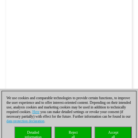
We use cookies and comparable technologies to provide certain functions, to improve
the user experience and to offer interest-oriented content. Depending on their intended
use, analysis cookies and marketing cookies may be used in addition to technically
required cookies.
Here
you can make detailed settings or revoke your consent (if
necessary partially) with effect for the future. Further information can be found in our
data protection declaration
.
Detailed
Reject
Accept
information
all
all