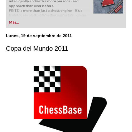
intelligently and with a more personalised
approach than ever before.
FRITZ is more than just a chess engine – it’s a
training revolution! Whether you’re taking your
first steps into the world of club chess, or already
Más...
playing at a tournament level: with FRITZ, you can
train more efficiently, intelligently and with a
more personalised approach than ever before.
Lunes, 19 de septiembre de 2011
Copa del Mundo 2011