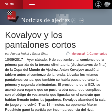
SHOP
TOGGLE
NAVIGATION
Noticias de ajedrez
Kovalyov y los
pantalones cortos
por Amruta Mokal y Sagar Shah
Me gusta!
|
1 Comentarios
10/09/2017 – Ayer sábado, 9 de septiembre, al comienzo de la
primera partida de la tercera eliminatoria (dieciseisavos de final)
de la Copa del Mundo de Ajedrez, Anton Kovalyov acudió al
tablero antes el comienzo de la ronda. Llevaba los mismos
pantalones cortos, que también se había puesto durante la
primera y segunda eliminatorias. El presidente de la ECU se
acercó para rogarle que se pusiera otra cosa, que cumpliese
con el código de vestimenta que figuraba en el contrato que
habían firmado todos los jugadores. Kovalyov abandonó la sala
de juego y no volvió. Tras 15 minutos, su oponente Maxim
Rodshtein ganó la partida por incomparecencia del rival.