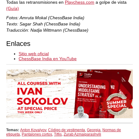
Todas las retransmisiones en
Playchess.com
a golpe de vista
(Guía)
Fotos: Amruta Mokal (ChessBase India)
Texto: Sagar Shah (ChessBase India)
Traducción: Nadja Wittmann (ChessBase)
Enlaces
Sitio web oficial
ChessBase India en YouTube
Temas:
Anton Kovalyov
,
Código de vestimenta
,
Georgia
,
Normas de
etiqueta
,
Pantalones cortos
,
Tiflis
,
Zurab Azmaiparashvili