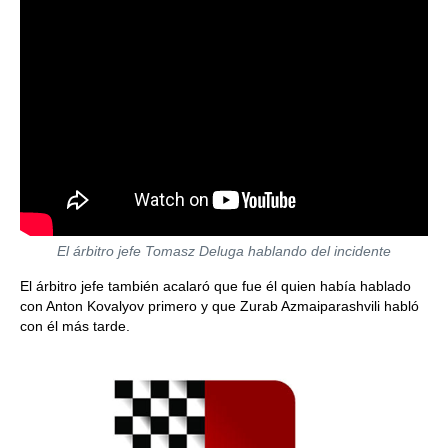
El árbitro jefe Tomasz Deluga hablando del incidente
El árbitro jefe también acalaró que fue él quien había hablado
con Anton Kovalyov primero y que Zurab Azmaiparashvili habló
con él más tarde.