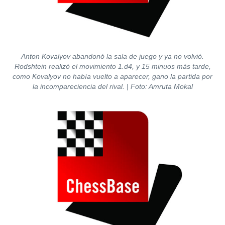
Anton Kovalyov abandonó la sala de juego y ya no volvió.
Rodshtein realizó el movimiento 1.d4, y 15 minuos más tarde,
como Kovalyov no había vuelto a aparecer, gano la partida por
la incompareciencia del rival.
| Foto: Amruta Mokal