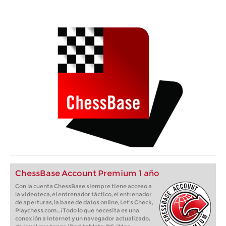
ChessBase Account Premium 1 año
Con la cuenta ChessBase siempre tiene acceso a
la videoteca, el entrenador táctico, el entrenador
de aperturas, la base de datos online, Let’s Check,
Playchess.com... ¡Todo lo que necesita es una
conexión a Internet y un navegador actualizado,