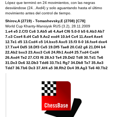
López que terminó en 24 movimientos, con las negras
desviándose (24...Axd4) y solo aguantando hasta el último
movimiento antes del control de tiempo.
Shirov,A (2719) - Tomashevsky,E (2708) [C78]
World Cup Khanty-Mansiysk RUS (3.2), 28.11.2009
1.e4 e5 2.Cf3 Cc6 3.Ab5 a6 4.Aa4 Cf6 5.0-0 b5 6.Ab3 Ab7
7.c3 Cxe4 8.d4 Ca5 9.Ac2 exd4 10.b4 Cc4 11.Axe4 Axe4
12.Te1 d5 13.Cxd4 c5 14.bxc5 Axc5 15.f3 0-0 16.fxe4 dxe4
17.Txe4 Dd5 18.Df3 Ce5 19.Df5 Tae8 20.Cd2 g6 21.Df4 b4
22.Ab2 bxc3 23.Axc3 Cc6 24.Rh1 Axd4 25.Txd4 Cxd4
26.Axd4 Te2 27.Cf3 f6 28.h3 Te4 29.Dd2 Td8 30.Td1 Te6
31.Dc3 Dc6 32.Db3 Tdd6 33.Tb1 Rg7 34.Db8 Te7 35.Ae3
Tdd7 36.Tb6 Dc3 37.Af4 a5 38.Rh2 Dc4 39.Ag3 Te6 40.Tb2