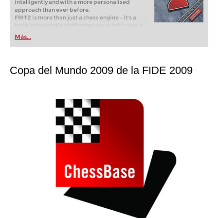
intelligently and with a more personalised
approach than ever before.
FRITZ is more than just a chess engine – it’s a
training revolution! Whether you’re taking your
first steps into the world of club chess, or already
Más...
playing at a tournament level: with FRITZ, you can
train more efficiently, intelligently and with a
more personalised approach than ever before.
Copa del Mundo 2009 de la FIDE 2009