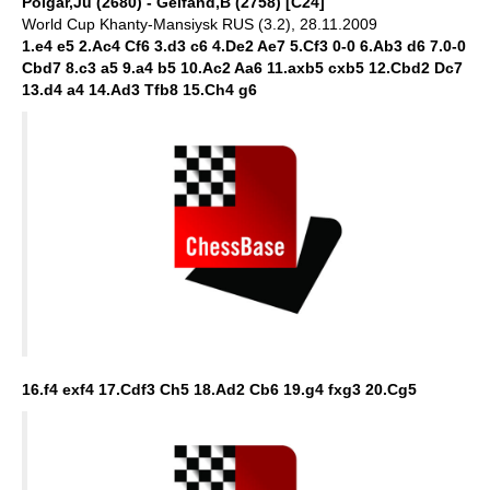
Polgar,Ju (2680) - Gelfand,B (2758) [C24]
World Cup Khanty-Mansiysk RUS (3.2), 28.11.2009
1.e4 e5 2.Ac4 Cf6 3.d3 c6 4.De2 Ae7 5.Cf3 0-0 6.Ab3 d6 7.0-0
Cbd7 8.c3 a5 9.a4 b5 10.Ac2 Aa6 11.axb5 cxb5 12.Cbd2 Dc7
13.d4 a4 14.Ad3 Tfb8 15.Ch4 g6
16.f4 exf4 17.Cdf3 Ch5 18.Ad2 Cb6 19.g4 fxg3 20.Cg5