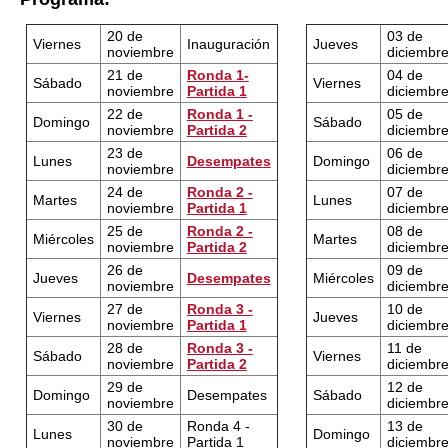
20 de
03 de
Viernes
Inauguración
Jueves
noviembre
diciembr
21 de
Ronda 1-
04 de
Sábado
Viernes
noviembre
Partida 1
diciembr
22 de
Ronda 1 -
05 de
Domingo
Sábado
noviembre
Partida 2
diciembr
23 de
06 de
Lunes
Desempates
Domingo
noviembre
diciembr
24 de
Ronda 2 -
07 de
Martes
Lunes
noviembre
Partida 1
diciembr
25 de
Ronda 2 -
08 de
Miércoles
Martes
noviembre
Partida 2
diciembr
26 de
09 de
Jueves
Desempates
Miércoles
noviembre
diciembr
27 de
Ronda 3 -
10 de
Viernes
Jueves
noviembre
Partida 1
diciembr
28 de
Ronda 3 -
11 de
Sábado
Viernes
noviembre
Partida 2
diciembr
29 de
12 de
Domingo
Desempates
Sábado
noviembre
diciembr
30 de
Ronda 4 -
13 de
Lunes
Domingo
noviembre
Partida 1
diciembr