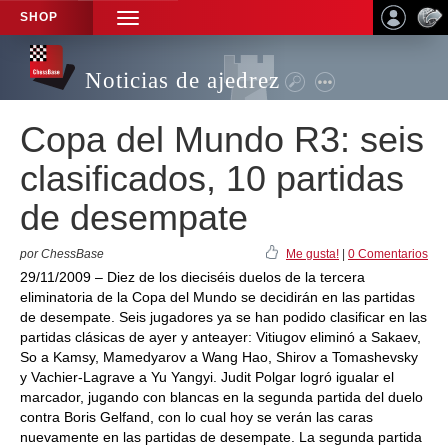
SHOP
TOGGLE
NAVIGATION
Noticias de ajedrez
Copa del Mundo R3: seis
clasificados, 10 partidas
de desempate
por ChessBase
Me gusta!
|
0 Comentarios
29/11/2009 – Diez de los dieciséis duelos de la tercera
eliminatoria de la Copa del Mundo se decidirán en las partidas
de desempate. Seis jugadores ya se han podido clasificar en las
partidas clásicas de ayer y anteayer: Vitiugov eliminó a Sakaev,
So a Kamsy, Mamedyarov a Wang Hao, Shirov a Tomashevsky
y Vachier-Lagrave a Yu Yangyi. Judit Polgar logró igualar el
marcador, jugando con blancas en la segunda partida del duelo
contra Boris Gelfand, con lo cual hoy se verán las caras
nuevamente en las partidas de desempate. La segunda partida