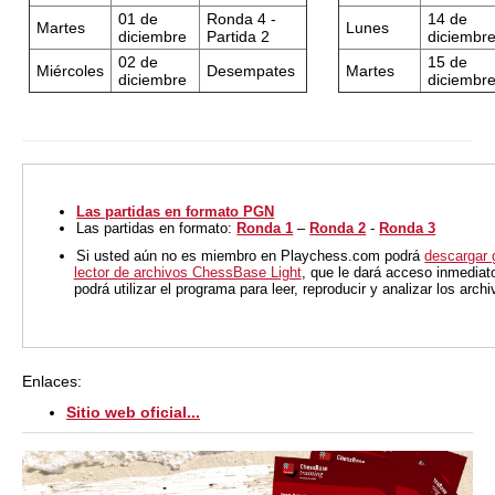
01 de
Ronda 4 -
14 de
Martes
Lunes
diciembre
Partida 2
diciembr
02 de
15 de
Miércoles
Desempates
Martes
diciembre
diciembr
Las partidas en formato PGN
Las partidas en formato:
Ronda 1
–
Ronda 2
-
Ronda 3
Si usted aún no es miembro en Playchess.com podrá
descargar 
lector de archivos ChessBase Light
, que le dará acceso inmediat
podrá utilizar el programa para leer, reproducir y analizar los arc
Enlaces:
Sitio web oficial...