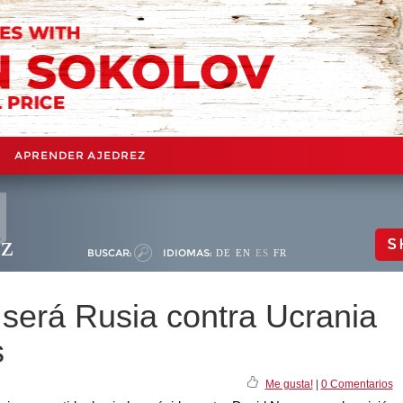
APRENDER AJEDREZ
ez
S
BUSCAR:
IDIOMAS:
DE
EN
ES
FR
será Rusia contra Ucrania
s
Me gusta!
|
0 Comentarios