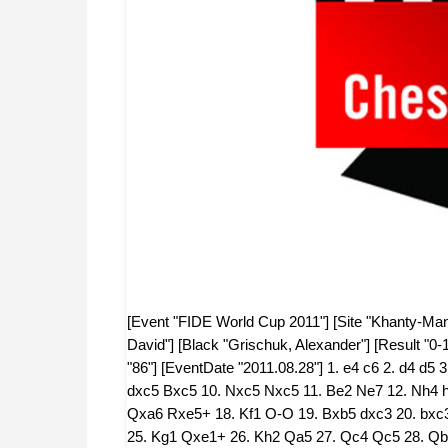
[Event "FIDE World Cup 2011"] [Site "Khanty-Man
David"] [Black "Grischuk, Alexander"] [Result "0-
"86"] [EventDate "2011.08.28"] 1. e4 c6 2. d4 d5 
dxc5 Bxc5 10. Nxc5 Nxc5 11. Be2 Ne7 12. Nh4 h
Qxa6 Rxe5+ 18. Kf1 O-O 19. Bxb5 dxc3 20. bxc3
25. Kg1 Qxe1+ 26. Kh2 Qa5 27. Qc4 Qc5 28. Qb3