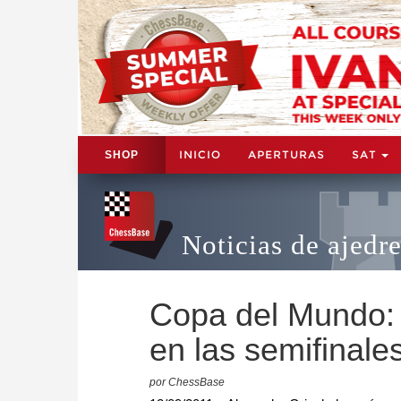
INICIO
APERTURAS
SAT
SHOP
Noticias de ajedr
Copa del Mundo: 
en las semifinale
por ChessBase