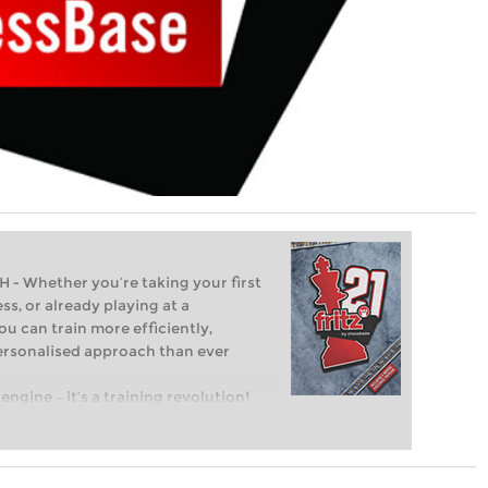
Whether you’re taking your first
ss, or already playing at a
ou can train more efficiently,
personalised approach than ever
engine – it’s a training revolution!
t steps into the world of club chess,
ent level: with FRITZ, you can train
 and with a more personalised