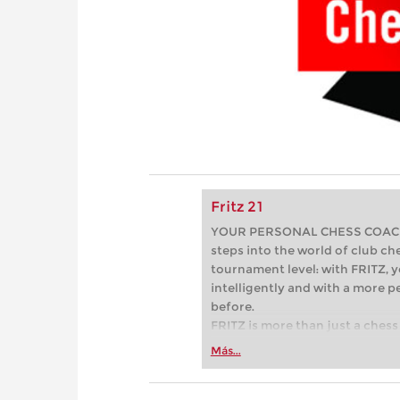
Fritz 21
YOUR PERSONAL CHESS COACH - 
steps into the world of club che
tournament level: with FRITZ, y
intelligently and with a more 
before.
FRITZ is more than just a chess 
Whether you’re taking your firs
Más...
or already playing at a tournam
more efficiently, intelligently