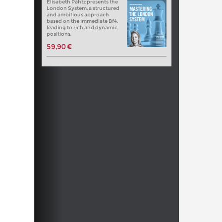
Elisabeth Pähtz presents the
London System, a structured
and ambitious approach
based on the immediate Bf4,
leading to rich and dynamic
positions.
59,90 €