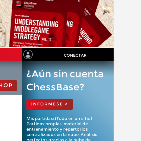
CONECTAR
¿Aún sin cuenta
ChessBase?
HOP
INFÓRMESE >
Mis partidas: ¡Todo en un sitio!
Partidas propias, material de
entrenamiento y repertorios
centralizados en la nube. Análisis
perfectos gracias a la nube de