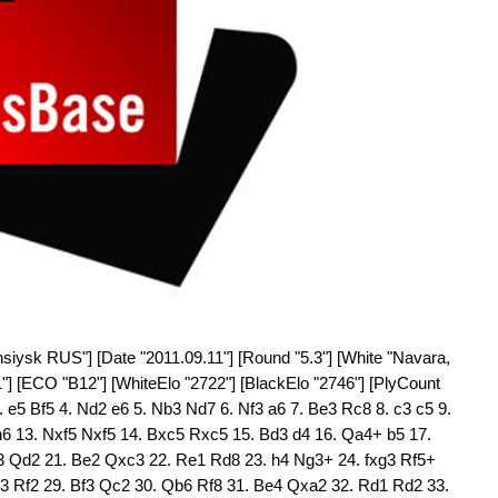
siysk RUS"] [Date "2011.09.11"] [Round "5.3"] [White "Navara,
1"] [ECO "B12"] [WhiteElo "2722"] [BlackElo "2746"] [PlyCount
3. e5 Bf5 4. Nd2 e6 5. Nb3 Nd7 6. Nf3 a6 7. Be3 Rc8 8. c3 c5 9.
6 13. Nxf5 Nxf5 14. Bxc5 Rxc5 15. Bd3 d4 16. Qa4+ b5 17.
 Qd2 21. Be2 Qxc3 22. Re1 Rd8 23. h4 Ng3+ 24. fxg3 Rf5+
 Rf2 29. Bf3 Qc2 30. Qb6 Rf8 31. Be4 Qxa2 32. Rd1 Rd2 33.