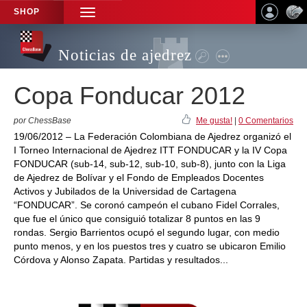
SHOP
TOGGLE
NAVIGATION
Noticias de ajedrez
Copa Fonducar 2012
por ChessBase
Me gusta!
|
0 Comentarios
19/06/2012 – La Federación Colombiana de Ajedrez organizó el
I Torneo Internacional de Ajedrez ITT FONDUCAR y la IV Copa
FONDUCAR (sub-14, sub-12, sub-10, sub-8), junto con la Liga
de Ajedrez de Bolívar y el Fondo de Empleados Docentes
Activos y Jubilados de la Universidad de Cartagena
“FONDUCAR”. Se coronó campeón el cubano Fidel Corrales,
que fue el único que consiguió totalizar 8 puntos en las 9
rondas. Sergio Barrientos ocupó el segundo lugar, con medio
punto menos, y en los puestos tres y cuatro se ubicaron Emilio
Córdova y Alonso Zapata. Partidas y resultados...