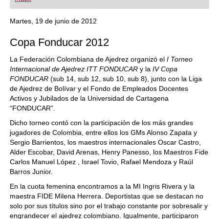
playing at a tournament level: with FRITZ, you can
train more efficiently, intelligently and with a
more personalised approach than ever before.
Martes, 19 de junio de 2012
Copa Fonducar 2012
La Federación Colombiana de Ajedrez organizó el
I Torneo
Internacional de Ajedrez ITT FONDUCAR
y la
IV Copa
FONDUCAR
(sub 14, sub 12, sub 10, sub 8),
junto con
la Liga
de Ajedrez de Bolívar y el Fondo de Empleados Docentes
Activos y Jubilados de la Universidad de Cartagena
“FONDUCAR”.
Dicho torneo contó con la participación de los más grandes
jugadores de Colombia, entre ellos los GM
s
Alonso Zapata y
Sergio Barrientos, los
m
aestros
i
nternacionales Oscar Castro,
Alder Escobar, David Arenas, Henry Panesso, los Maestros Fide
Carlos Manuel López , Israel Tovio, Rafael Mendoza y Raúl
Barros Junior.
En la cuota femenina encontramos a la MI Ingris Rivera y la
m
aestra
FIDE
Milena Herrera. Deportistas que se destacan no
solo por sus títulos sino por el trabajo constante por sobresalir y
engrandecer el ajedrez colombiano.
Igualmente, participaron