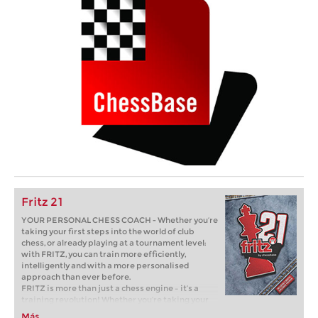
Fritz 21
YOUR PERSONAL CHESS COACH - Whether you’re
taking your first steps into the world of club
chess, or already playing at a tournament level:
with FRITZ, you can train more efficiently,
intelligently and with a more personalised
approach than ever before.
FRITZ is more than just a chess engine – it’s a
training revolution! Whether you’re taking your
first steps into the world of club chess, or already
Más...