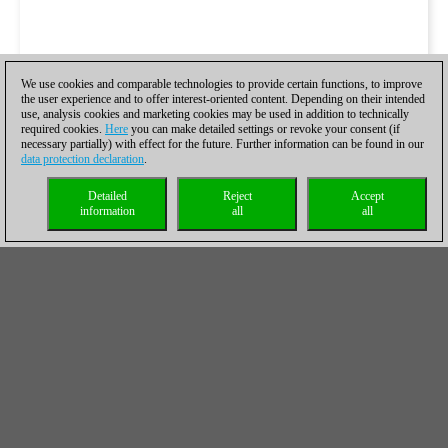
We use cookies and comparable technologies to provide certain functions, to improve
the user experience and to offer interest-oriented content. Depending on their intended
use, analysis cookies and marketing cookies may be used in addition to technically
required cookies.
Here
you can make detailed settings or revoke your consent (if
necessary partially) with effect for the future. Further information can be found in our
data protection declaration
.
Detailed
Reject
Accept
information
all
all