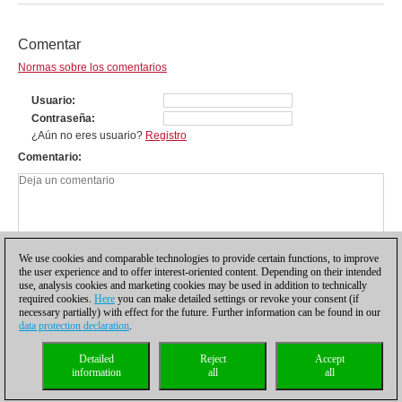
Comentar
Normas sobre los comentarios
Usuario
Contraseña
¿Aún no eres usuario?
Registro
Comentario
We use cookies and comparable technologies to provide certain functions, to improve
the user experience and to offer interest-oriented content. Depending on their intended
use, analysis cookies and marketing cookies may be used in addition to technically
required cookies.
Here
you can make detailed settings or revoke your consent (if
necessary partially) with effect for the future. Further information can be found in our
data protection declaration
.
Política de privacidad
|
Pie de imprenta
|
Para contactar
|
Cookies Management
|
Detailed
Reject
Accept
Licencias
|
Compliance Hotline
|
Inicio
information
all
all
© 2017 ChessBase GmbH | Osterbekstraße 90a | 22083 Hamburgo | Alemania
coldest news