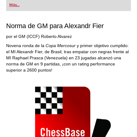
first steps into the world of club chess, or already
Más...
playing at a tournament level: with FRITZ, you can
train more efficiently, intelligently and with a
more personalised approach than ever before.
Norma de GM para Alexandr Fier
por el GM (ICCF) Roberto Alvarez
Novena ronda de la
Copa Mercosur
y primer objetivo cumplido:
el MI Alexandr Fier, de Brasil, tras empatar con negras frente al
MI Raphael Prasca (Venezuela) en 23 jugadas alcanzó una
norma de GM en 9 partidas, ¡con un rating performance
superior a 2600 puntos!