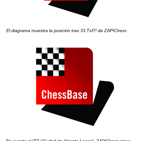
El diagrama muestra la posición tras 33.Txf7! de ZAP!Chess
En cuanto al ITT “Ciudad de Vicente Lopez”, ZAP!Chess sigue