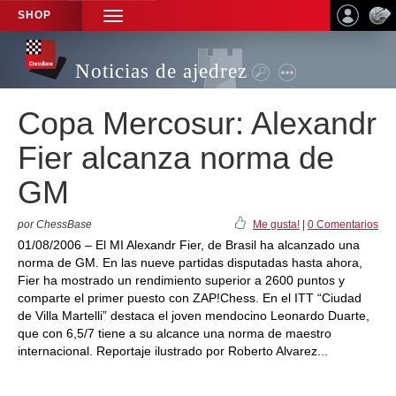
SHOP
TOGGLE
NAVIGATION
Noticias de ajedrez
Copa Mercosur: Alexandr
Fier alcanza norma de
GM
por ChessBase
Me gusta!
|
0 Comentarios
01/08/2006 – El MI Alexandr Fier, de Brasil ha alcanzado una
norma de GM. En las nueve partidas disputadas hasta ahora,
Fier ha mostrado un rendimiento superior a 2600 puntos y
comparte el primer puesto con ZAP!Chess. En el ITT “Ciudad
de Villa Martelli” destaca el joven mendocino Leonardo Duarte,
que con 6,5/7 tiene a su alcance una norma de maestro
internacional. Reportaje ilustrado por Roberto Alvarez...