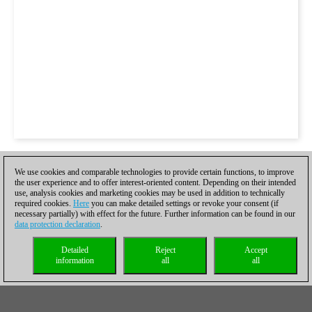
We use cookies and comparable technologies to provide certain functions, to improve
Sección femenina
the user experience and to offer interest-oriented content. Depending on their intended
use, analysis cookies and marketing cookies may be used in addition to technically
required cookies.
Here
you can make detailed settings or revoke your consent (if
necessary partially) with effect for the future. Further information can be found in our
data protection declaration
.
Detailed
Reject
Accept
information
all
all