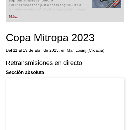
approach than ever before.
FRITZ is more than just a chess engine – it’s a
training revolution! Whether you’re taking your
first steps into the world of club chess, or already
Más...
playing at a tournament level: with FRITZ, you can
train more efficiently, intelligently and with a
more personalised approach than ever before.
Copa Mitropa 2023
Del 11 al 19 de abril de 2023, en Mali Lošinj (Croacia)
Retransmisiones en directo
Sección absoluta