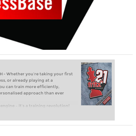
Whether you’re taking your first
ss, or already playing at a
ou can train more efficiently,
personalised approach than ever
engine – it’s a training revolution!
t steps into the world of club chess,
ent level: with FRITZ, you can train
 and with a more personalised