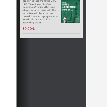
dragon is fast, from the very
first moves, your bishop
heads to g7, seizes the long
diagonal, and turns into the
most feared piece on the
board. It rewards players who
love initiative and clear
attacking plans.
39,90 €