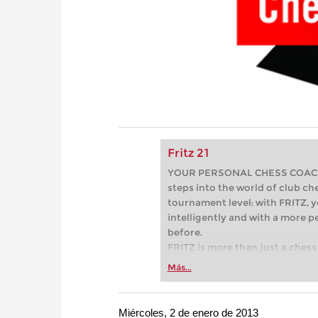
Fritz 21
YOUR PERSONAL CHESS COACH - 
steps into the world of club che
tournament level: with FRITZ, y
intelligently and with a more 
before.
FRITZ is more than just a chess 
Whether you’re taking your firs
Más...
or already playing at a tournam
more efficiently, intelligently
approach than ever before.
Miércoles, 2 de enero de 2013