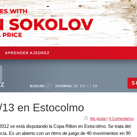
APRENDER AJEDREZ
ez
S
BUSCAR:
IDIOMAS:
DE
EN
ES
FR
/13 en Estocolmo
Me gusta!
|
0 Comentarios
012 se está disputando la Copa Rilton en Estocolmo. Se trata del
cia. Es un abierto con un ritmo de juego de 40 movimientos en 90