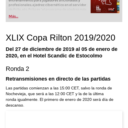
entrenamiento para jugadores aficionados y
profesionales; ajedrez cibernético en el servidor
de Fritz, etc. Fritz es “el programa de ajedrez más
popular de Alemania” (Der Spiegel) y ofrece todo
Más...
lo que necesita el ajedrecista. La novedad más
espectacular: Fritz 17 incluye el módulo basado
en una red neuronal de inteligencia artificial, "Fat
Fritz".
XLIX Copa Rilton 2019/2020
Del 27 de diciembre de 2019 al 05 de enero de
2020, en el Hotel Scandic de Estocolmo
Ronda 2
Retransmisiones en directo de las partidas
Las partidas comienzan a las 15:00 CET, salvo la ronda de
Nochevieja, que será a las 12:00 CET y la de la última
ronda igualmente. El primero de enero de 2020 será día de
descanso.