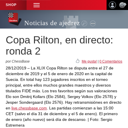
SHOP
TOGGLE
NAVIGATION
Noticias de ajedrez
Copa Rilton, en directo:
ronda 2
por ChessBase
Me gusta!
|
0 Comentarios
28/12/2019 – La XLIX Copa Rilton se disputa entre el 27 de
diciembre de 2019 y el 5 de enero de 2020 en la capital de
Suecia. En total hay 123 jugadores inscritos en el torneo
principal, entre ellos muchos grandes maestros y diversos
titulados FIDE más. Los tres favoritos según sus valoraciones
Elo son Dmitrij Kollars (Elo 2584), Sergey Volkov (Elo 2578) y
Jesper Sondergaard (Elo 2576). Hay retransmisiónes en directo
en
live.chessbase.com
. Las partidas comienzan a las 15:00
CET (salvo el día 31 de diciembre y el 5 de enero). El primero
de enero (año nuevo) será día de descanso. | Foto: Sergio
Estremera