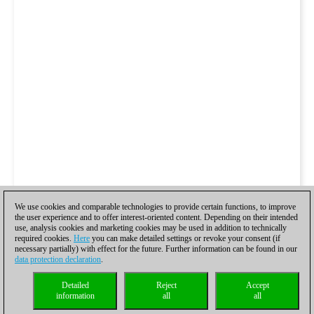
We use cookies and comparable technologies to provide certain functions, to improve
the user experience and to offer interest-oriented content. Depending on their intended
use, analysis cookies and marketing cookies may be used in addition to technically
required cookies.
Here
you can make detailed settings or revoke your consent (if
necessary partially) with effect for the future. Further information can be found in our
data protection declaration
.
Detailed
Reject
Accept
information
all
all