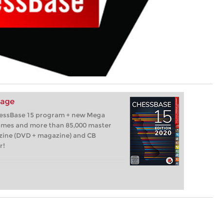
kage
hessBase 15 program + new Mega
games and more than 85,000 master
zine (DVD + magazine) and CB
r!