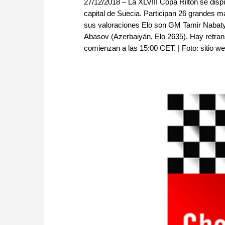
27/12/2018 – La XLVIII Copa Rilton se dispu
capital de Suecia. Participan 26 grandes m
sus valoraciones Elo son GM Tamir Nabaty 
Abasov (Azerbaiyán, Elo 2635). Hay retra
comienzan a las 15:00 CET. | Foto: sitio w