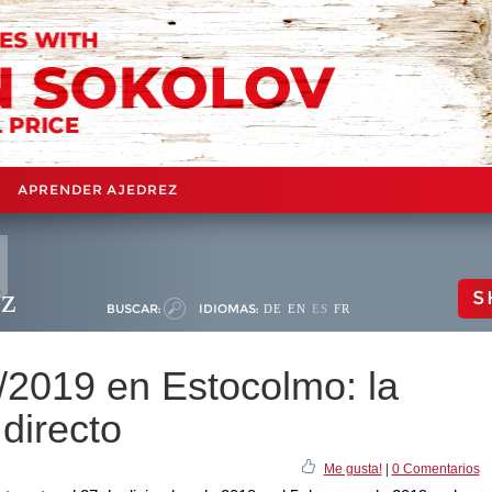
APRENDER AJEDREZ
ez
S
BUSCAR:
IDIOMAS:
DE
EN
ES
FR
/2019 en Estocolmo: la
directo
Me gusta!
|
0 Comentarios