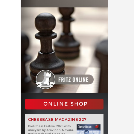
ONLINE SHOP
CHESSBASE MAGAZINE 227
Biel Chess Festival 2025 with
analyses by Aravindh, Navara,
Wojtaszek et al. Opening