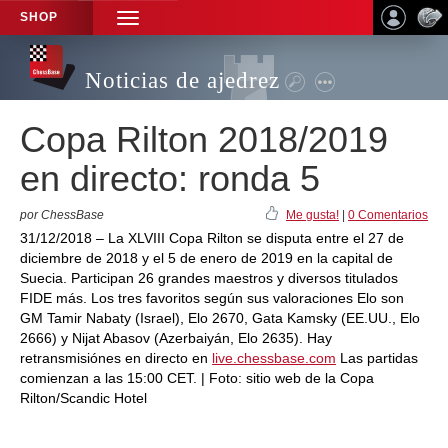
SHOP
TOGGLE
NAVIGATION
Noticias de ajedrez
Copa Rilton 2018/2019
en directo: ronda 5
por ChessBase
Me gusta!
|
0 Comentarios
31/12/2018 – La XLVIII Copa Rilton se disputa entre el 27 de
diciembre de 2018 y el 5 de enero de 2019 en la capital de
Suecia. Participan 26 grandes maestros y diversos titulados
FIDE más. Los tres favoritos según sus valoraciones Elo son
GM Tamir Nabaty (Israel), Elo 2670, Gata Kamsky (EE.UU., Elo
2666) y Nijat Abasov (Azerbaiyán, Elo 2635). Hay
retransmisiónes en directo en
live.chessbase.com
Las partidas
comienzan a las 15:00 CET. | Foto: sitio web de la Copa
Rilton/Scandic Hotel