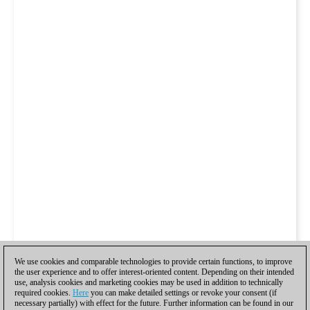
We use cookies and comparable technologies to provide certain functions, to improve
the user experience and to offer interest-oriented content. Depending on their intended
use, analysis cookies and marketing cookies may be used in addition to technically
required cookies.
Here
you can make detailed settings or revoke your consent (if
necessary partially) with effect for the future. Further information can be found in our