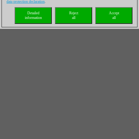
data protection declaration
.
Detailed
Reject
Accept
information
all
all