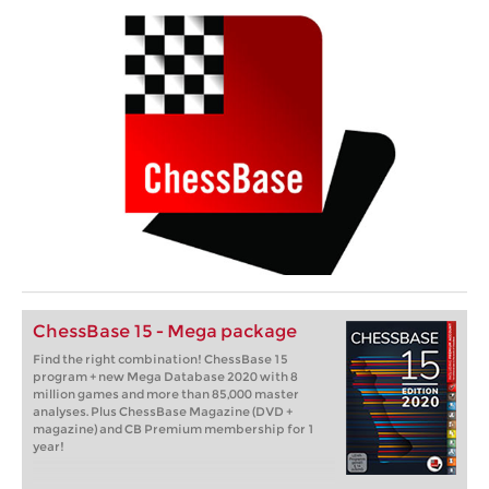
ChessBase 15 - Mega package
Find the right combination! ChessBase 15
program + new Mega Database 2020 with 8
million games and more than 85,000 master
analyses. Plus ChessBase Magazine (DVD +
magazine) and CB Premium membership for 1
year!