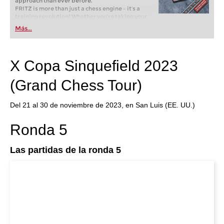
approach than ever before.
FRITZ is more than just a chess engine – it’s a
training revolution! Whether you’re taking your
first steps into the world of club chess, or already
Más...
playing at a tournament level: with FRITZ, you can
train more efficiently, intelligently and with a
more personalised approach than ever before.
X Copa Sinquefield 2023
(Grand Chess Tour)
Del 21 al 30 de noviembre de 2023, en San Luis (EE. UU.)
Ronda 5
Las partidas de la ronda 5