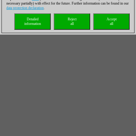
necessary partially) with effect for the future. Further information can be found in our
data protection declaration
.
Detailed
Reject
Accept
information
all
all