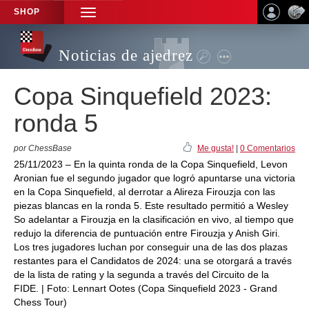
SHOP
TOGGLE
NAVIGATION
Noticias de ajedrez
Copa Sinquefield 2023:
ronda 5
por ChessBase
Me gusta!
|
0 Comentarios
25/11/2023 – En la quinta ronda de la Copa Sinquefield, Levon
Aronian fue el segundo jugador que logró apuntarse una victoria
en la Copa Sinquefield, al derrotar a Alireza Firouzja con las
piezas blancas en la ronda 5. Este resultado permitió a Wesley
So adelantar a Firouzja en la clasificación en vivo, al tiempo que
redujo la diferencia de puntuación entre Firouzja y Anish Giri.
Los tres jugadores luchan por conseguir una de las dos plazas
restantes para el Candidatos de 2024: una se otorgará a través
de la lista de rating y la segunda a través del Circuito de la
FIDE. | Foto: Lennart Ootes (Copa Sinquefield 2023 - Grand
Chess Tour)