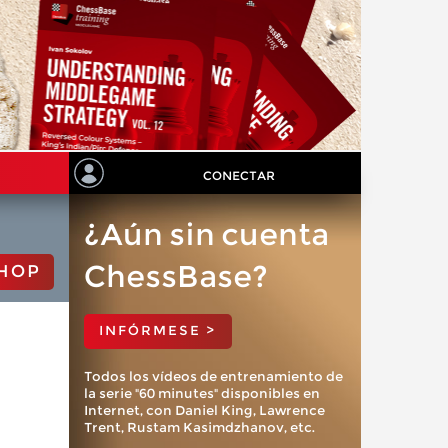
CONECTAR
¿Aún sin cuenta
ChessBase?
HOP
INFÓRMESE >
Todos los vídeos de entrenamiento de
la serie "60 minutes" disponibles en
Internet, con Daniel King, Lawrence
Trent, Rustam Kasimdzhanov, etc.