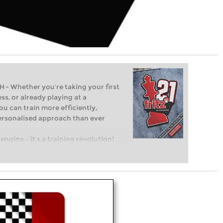
Whether you’re taking your first
ss, or already playing at a
ou can train more efficiently,
personalised approach than ever
engine – it’s a training revolution!
t steps into the world of club chess,
ent level: with FRITZ, you can train
 and with a more personalised