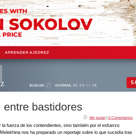
APRENDER AJEDREZ
ez
S
BUSCAR:
IDIOMAS:
DE
EN
ES
FR
 entre bastidores
Me gusta!
|
0 Comentarios
 la fuerza de los contendientes, sino también por el esfuerzo
isa Melekhina nos ha preparado un reportaje sobre lo que sucedía tras