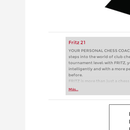
Fritz 21
YOUR PERSONAL CHESS COACH - 
steps into the world of club che
tournament level: with FRITZ, y
intelligently and with a more 
before.
FRITZ is more than just a chess 
Whether you’re taking your firs
Más...
or already playing at a tournam
more efficiently, intelligently
approach than ever before.