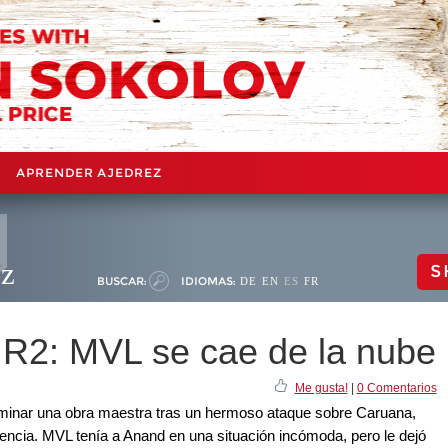
APRENDER AJEDREZ
ez
S
BUSCAR:
IDIOMAS:
DE
EN
ES
FR
 R2: MVL se cae de la nube
Me gusta!
|
0 Comentarios
lminar una obra maestra tras un hermoso ataque sobre Caruana,
encia. MVL tenía a Anand en una situación incómoda, pero le dejó