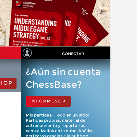
CONECTAR
¿Aún sin cuenta
ChessBase?
HOP
INFÓRMESE >
Mis partidas: ¡Todo en un sitio!
Partidas propias, material de
entrenamiento y repertorios
centralizados en la nube. Análisis
perfectos gracias a la nube de