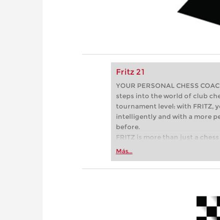
Fritz 21
YOUR PERSONAL CHESS COACH - 
steps into the world of club che
tournament level: with FRITZ, y
intelligently and with a more 
before.
FRITZ is more than just a chess 
Whether you’re taking your firs
Más...
or already playing at a tournam
more efficiently, intelligently
approach than ever before.