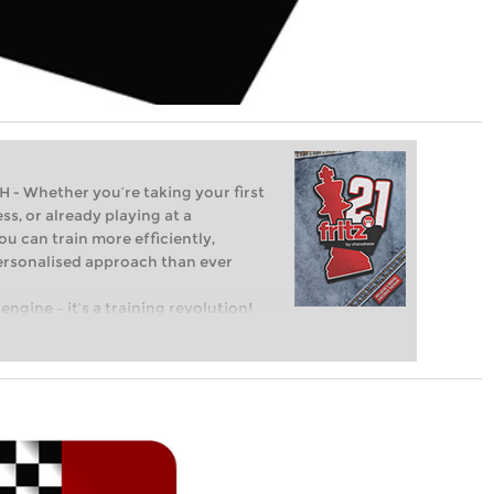
Whether you’re taking your first
ss, or already playing at a
ou can train more efficiently,
personalised approach than ever
engine – it’s a training revolution!
t steps into the world of club chess,
ent level: with FRITZ, you can train
 and with a more personalised