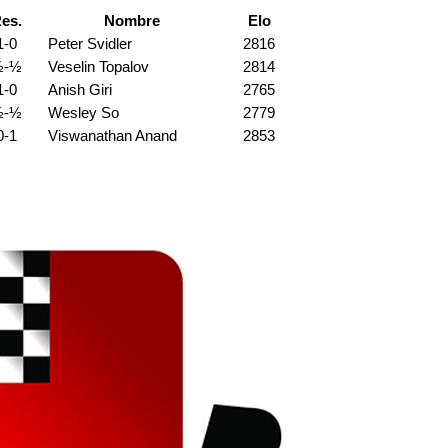
es.
Nombre
Elo
1-0
Peter Svidler
2816
½-½
Veselin Topalov
2814
1-0
Anish Giri
2765
½-½
Wesley So
2779
0-1
Viswanathan Anand
2853