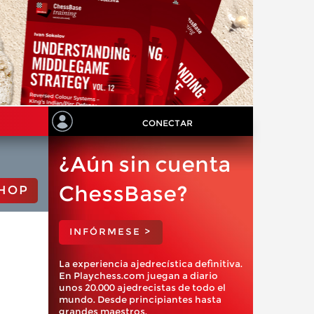
CONECTAR
¿Aún sin cuenta
ChessBase?
HOP
INFÓRMESE >
La experiencia ajedrecística definitiva.
En Playchess.com juegan a diario
unos 20.000 ajedrecistas de todo el
mundo. Desde principiantes hasta
grandes maestros.