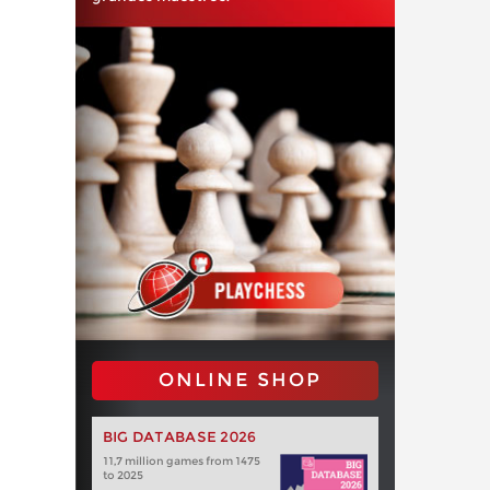
ONLINE SHOP
BIG DATABASE 2026
11,7 million games from 1475
to 2025