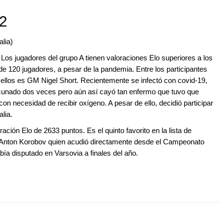
22
alia)
. Los jugadores del grupo A tienen valoraciones Elo superiores a los
de 120 jugadores, a pesar de la pandemia. Entre los participantes
llos es GM Nigel Short. Recientemente se infectó con covid-19,
acunado dos veces pero aún así cayó tan enfermo que tuvo que
on necesidad de recibir oxígeno. A pesar de ello, decidió participar
alia.
ación Elo de 2633 puntos. Es el quinto favorito en la lista de
l es Anton Korobov quien acudió directamente desde el Campeonato
ía disputado en Varsovia a finales del año.