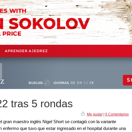
APRENDER AJEDREZ
ez
S
BUSCAR:
IDIOMAS:
DE
EN
ES
FR
2 tras 5 rondas
Me gusta!
|
0 Comentarios
l gran maestro inglés Nigel Short se contagió con la variante
 enfermo que tuvo que estar ingresado en el hospital durante una