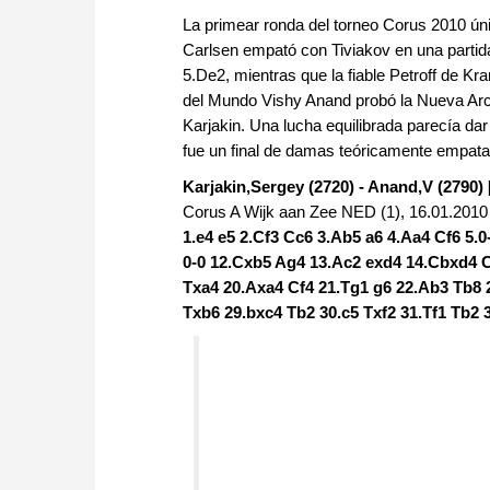
La primear ronda del torneo Corus 2010 ún
Carlsen empató con Tiviakov en una partida 
5.De2, mientras que la fiable Petroff de 
del Mundo Vishy Anand probó la Nueva Arcá
Karjakin. Una lucha equilibrada parecía dar
fue un final de damas teóricamente empatad
Karjakin,Sergey (2720) - Anand,V (2790) 
Corus A Wijk aan Zee NED (1), 16.01.2010
1.e4 e5 2.Cf3 Cc6 3.Ab5 a6 4.Aa4 Cf6 5.0
0-0 12.Cxb5 Ag4 13.Ac2 exd4 14.Cbxd4 C
Txa4 20.Axa4 Cf4 21.Tg1 g6 22.Ab3 Tb8 
Txb6 29.bxc4 Tb2 30.c5 Txf2 31.Tf1 Tb2 