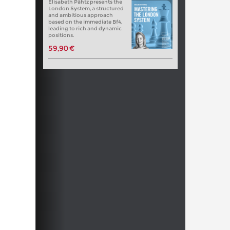
Elisabeth Pähtz presents the
London System, a structured
and ambitious approach
based on the immediate Bf4,
leading to rich and dynamic
positions.
59,90 €