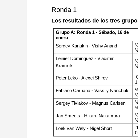
Ronda 1
Los resultados de los tres grupo
Grupo A: Ronda 1 - Sábado, 16 de
enero
½
Sergey Karjakin - Vishy Anand
Leinier Dominguez - Vladimir
½
Kramnik
0
Peter Leko - Alexei Shirov
1
½
Fabiano Caruana - Vassily Ivanchuk
½
Sergey Tiviakov - Magnus Carlsen
½
Jan Smeets - Hikaru Nakamura
1
Loek van Wely - Nigel Short
0