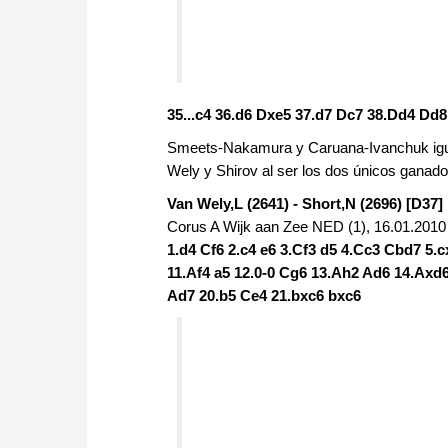
35...c4 36.d6 Dxe5 37.d7 Dc7 38.Dd4 Dd
Smeets-Nakamura y Caruana-Ivanchuk igual
Wely y Shirov al ser los dos únicos ganador
Van Wely,L (2641) - Short,N (2696) [D37]
Corus A Wijk aan Zee NED (1), 16.01.2010
1.d4 Cf6 2.c4 e6 3.Cf3 d5 4.Cc3 Cbd7 5.
11.Af4 a5 12.0-0 Cg6 13.Ah2 Ad6 14.Axd6
Ad7 20.b5 Ce4 21.bxc6 bxc6