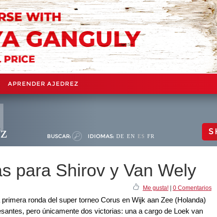
APRENDER AJEDREZ
ez
S
BUSCAR:
IDIOMAS:
DE
EN
ES
FR
as para Shirov y Van Wely
Me gusta!
|
0 Comentarios
la primera ronda del super torneo Corus en Wijk aan Zee (Holanda)
esantes, pero únicamente dos victorias: una a cargo de Loek van