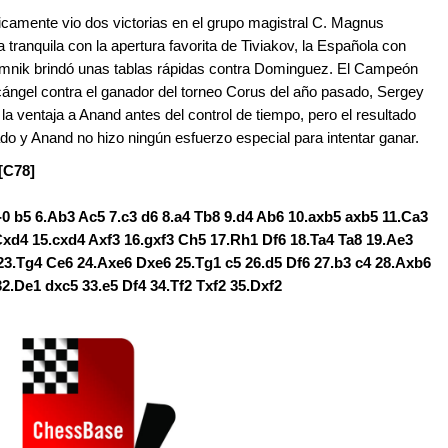
icamente vio dos victorias en el grupo magistral C. Magnus
tranquila con la apertura favorita de Tiviakov, la Española con
Kramnik brindó unas tablas rápidas contra Dominguez. El Campeón
ngel contra el ganador del torneo Corus del año pasado, Sergey
 la ventaja a Anand antes del control de tiempo, pero el resultado
o y Anand no hizo ningún esfuerzo especial para intentar ganar.
[C78]
-0 b5 6.Ab3 Ac5 7.c3 d6 8.a4 Tb8 9.d4 Ab6 10.axb5 axb5 11.Ca3
xd4 15.cxd4 Axf3 16.gxf3 Ch5 17.Rh1 Df6 18.Ta4 Ta8 19.Ae3
23.Tg4 Ce6 24.Axe6 Dxe6 25.Tg1 c5 26.d5 Df6 27.b3 c4 28.Axb6
32.De1 dxc5 33.e5 Df4 34.Tf2 Txf2 35.Dxf2