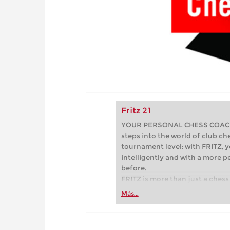
Fritz 21
YOUR PERSONAL CHESS COACH - 
steps into the world of club che
tournament level: with FRITZ, y
intelligently and with a more 
before.
FRITZ is more than just a chess 
Whether you’re taking your firs
Más...
or already playing at a tournam
more efficiently, intelligently
approach than ever before.