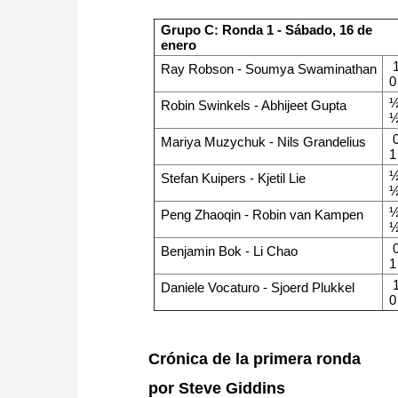
Grupo C: Ronda 1 - Sábado, 16 de
enero
1
Ray Robson - Soumya Swaminathan
0
½
Robin Swinkels - Abhijeet Gupta
0
Mariya Muzychuk - Nils Grandelius
1
½
Stefan Kuipers - Kjetil Lie
½
Peng Zhaoqin - Robin van Kampen
0
Benjamin Bok - Li Chao
1
1
Daniele Vocaturo - Sjoerd Plukkel
0
Crónica de la primera ronda
por Steve Giddins