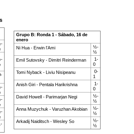
s
Grupo B: Ronda 1 - Sábado, 16 de
enero
-
½-
Ni Hua - Erwin l'Ami
½
½
-
1-
Emil Sutovsky - Dimitri Reinderman
½
0
0-
Tomi Nyback - Liviu Nisipeanu
-
1
1-
Anish Giri - Pentala Harikrishna
-
0
½
½-
David Howell - Parimarjan Negi
-
½
½
½-
Anna Muzychuk - Varuzhan Akobian
-
½
½
½-
Arkadij Naiditsch - Wesley So
-
½