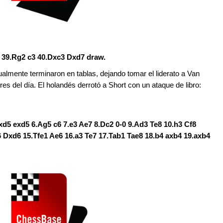
8 39.Rg2 c3 40.Dxc3 Dxd7 draw.
mente terminaron en tablas, dejando tomar el liderato a Van
es del día. El holandés derrotó a Short con un ataque de libro:
cxd5 exd5 6.Ag5 c6 7.e3 Ae7 8.Dc2 0-0 9.Ad3 Te8 10.h3 Cf8
 Dxd6 15.Tfe1 Ae6 16.a3 Te7 17.Tab1 Tae8 18.b4 axb4 19.axb4