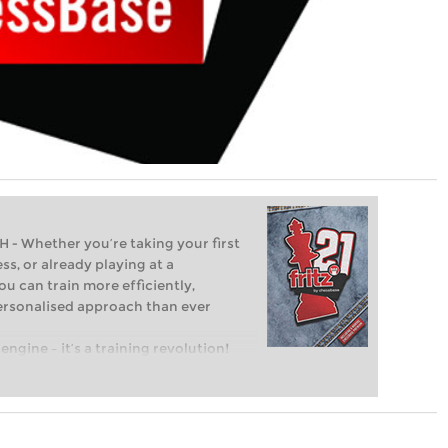
Whether you’re taking your first
ss, or already playing at a
ou can train more efficiently,
personalised approach than ever
engine – it’s a training revolution!
t steps into the world of club chess,
ent level: with FRITZ, you can train
 and with a more personalised