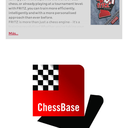
chess, or already playing at a tournament level:
with FRITZ, you can train more efficiently,
intelligently and with a more personalised
approach than ever before.
FRITZ is more than just a chess engine – it’s a
training revolution! Whether you’re taking your
first steps into the world of club chess, or already
Más...
playing at a tournament level: with FRITZ, you can
train more efficiently, intelligently and with a
more personalised approach than ever before.