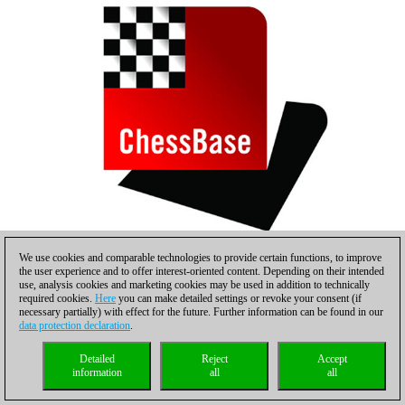
We use cookies and comparable technologies to provide certain functions, to improve
the user experience and to offer interest-oriented content. Depending on their intended
use, analysis cookies and marketing cookies may be used in addition to technically
required cookies.
Here
you can make detailed settings or revoke your consent (if
necessary partially) with effect for the future. Further information can be found in our
data protection declaration
.
Detailed
Reject
Accept
information
all
all