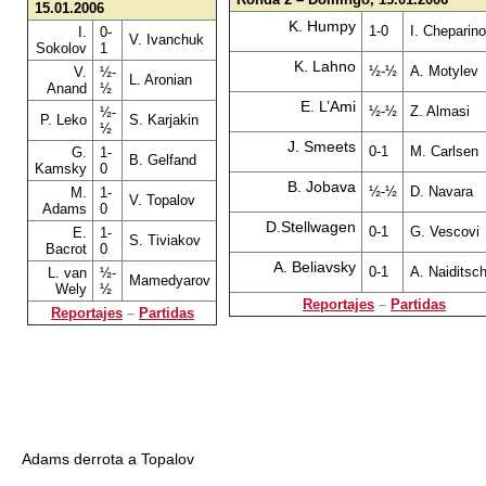
15.01.2006
K. Humpy
1-0
I. Cheparin
I.
0-
V. Ivanchuk
Sokolov
1
K. Lahno
½-½
A. Motylev
V.
½-
L. Aronian
Anand
½
E. L’Ami
½-½
Z. Almasi
½-
P. Leko
S. Karjakin
½
J. Smeets
0-1
M. Carlsen
G.
1-
B. Gelfand
Kamsky
0
B. Jobava
½-½
D. Navara
M.
1-
V. Topalov
Adams
0
D.Stellwagen
0-1
G. Vescovi
E.
1-
S. Tiviakov
Bacrot
0
A. Beliavsky
0-1
A. Naiditsc
L. van
½-
Mamedyarov
Wely
½
Reportajes
–
Partidas
Reportajes
–
Partidas
Adams derrota a Topalov