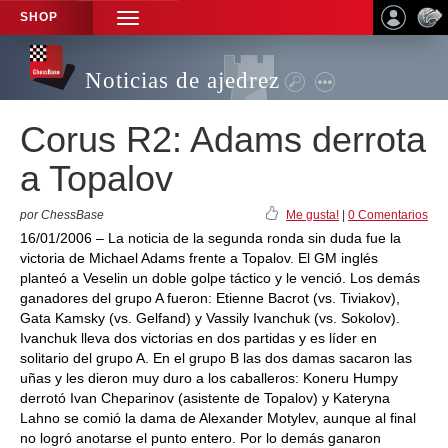
SHOP
TOGGLE
NAVIGATION
Noticias de ajedrez
Corus R2: Adams derrota
a Topalov
por ChessBase
Me gusta!
|
0 Comentarios
16/01/2006 – La noticia de la segunda ronda sin duda fue la
victoria de Michael Adams frente a Topalov. El GM inglés
planteó a Veselin un doble golpe táctico y le venció. Los demás
ganadores del grupo A fueron: Etienne Bacrot (vs. Tiviakov),
Gata Kamsky (vs. Gelfand) y Vassily Ivanchuk (vs. Sokolov).
Ivanchuk lleva dos victorias en dos partidas y es líder en
solitario del grupo A. En el grupo B las dos damas sacaron las
uñas y les dieron muy duro a los caballeros: Koneru Humpy
derrotó Ivan Cheparinov (asistente de Topalov) y Kateryna
Lahno se comió la dama de Alexander Motylev, aunque al final
no logró anotarse el punto entero. Por lo demás ganaron