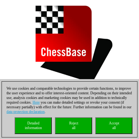
We use cookies and comparable technologies to provide certain functions, to improve
the user experience and to offer interest-oriented content. Depending on their intended
Vocaturo
use, analysis cookies and marketing cookies may be used in addition to technically
required cookies.
Here
you can make detailed settings or revoke your consent (if
Vídeo por Europe Echecs
necessary partially) with effect for the future. Further information can be found in our
data protection declaration
.
Detailed
Reject
Accept
information
all
all