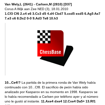
Van Wely,L (2641) - Carlsen,M (2810) [D37]
Corus A Wijk aan Zee NED (3), 18.01.2010
1.Cf3 Cf6 2.c4 e6 3.Cc3 d5 4.d4 Cbd7 5.cxd5 exd5 6.Ag5 Ae7
7.e3 c6 8.Dc2 0-0 9.Ad3 Te8 10.h3
10...Ce4!?
La partida de la primera ronda de Van Wely había
continuado con 10...Cf8. El sacrificio de peón había sido
analizado por Kasparov en su momento en 1998. Kasparov se
lo había recomendado a Carlsen por teléfono ayer y al número
uno le gustó al instante.
11.Axe4 dxe4 12.Cxe4 Da5+ 13.Rf1