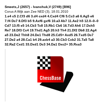
Smeets,J (2657) - Ivanchuk,V (2749) [B96]
Corus A Wijk aan Zee NED (3), 18.01.2010
1.e4 c5 2.Cf3 d6 3.d4 cxd4 4.Cxd4 Cf6 5.Cc3 a6 6.Ag5 e6
7.f4 Dc7 8.Df3 b5 9.Axf6 gxf6 10.a3 Ab7 11.Ae2 h5 12.0–0–0
Cd7 13.f5 e5 14.Cb3 Tc8 15.Rb1 Cb6 16.Td3 Ah6 17.Dxh5
Re7 18.Df3 Cc4 19.Thd1 Ag5 20.h3 Th4 21.Df2 Db8 22.Ag4
a5 23.De2 Thh8 24.De1 Thd8 25.Cd5+ Axd5 26.Txd5 Dc7
27.De2 a4 28.Ca1 b4 29.axb4 a3 30.Cb3 Cxb2 31.Ta5 Ta8
32.Ra2 Cxd1 33.Dxd1 Dc3 34.Da1 Dxc2+ 35.Rxa3