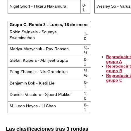
0-
Nigel Short - Hikaru Nakamura
Wesley So - Varuz
1
Grupo C: Ronda 3 - Lunes, 18 de enero
Robin Swinkels - Soumya
1-
Swaminathan
0
½-
Mariya Muzychuk - Ray Robson
½
Reproducir t
0-
Stefan Kuipers - Abhijeet Gupta
grupo A
1
Reproducir t
½-
grupo B
Peng Zhaoqin - Nils Grandelius
½
Reproducir t
grupo C
0-
Benjamin Bok - Kjetil Lie
1
1-
Daniele Vocaturo - Sjoerd Plukkel
0
0-
M. Leon Hoyos - Li Chao
1
Las clasificaciones tras 3 rondas