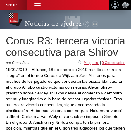
SHOP
TOGGLE
NAVIGATION
Noticias de ajedrez
Corus R3: tercera victoria
consecutiva para Shirov
por ChessBase
Me gusta!
|
0 Comentarios
19/01/2010 – El lunes, 18 de enero de 2010 resultó ser un día
"negro" en el torneo Corus de Wijk aan Zee. Al menos para
muchos de los jugadores que conducían las piezas blancas. En
el grupo A hubo cuatro victorias con negras: Alexei Shirov
presionó sobre Sergey Tiviakov desde el comienzo y demostró
ser muy imaginativo a la hora de pensar jugadas tácticas. Tras
su tercera victoria consecutiva, sigue encabezando la
clasificación. Hubo más victorias con negras: Nakamura venció
a Short, Carlsen a Van Wely e Ivanchuk se impuso a Smeets.
En el grupo B, Anish Giri y Ni Hua comparten la primera
posición, mientras que en el C son tres jugadores los que tienen