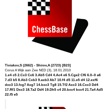
Tiviakov,S (2662) - Shirov,A (2723) [B23]
Corus A Wijk aan Zee NED (3), 18.01.2010
1.e4 c5 2.Cc3 Cc6 3.Ab5 Cd4 4.Ac4 e6 5.Cge2 Cf6 6.0–0 a6
7.d3 b5 8.Ab3 Cxb3 9.axb3 Ab7 10.f4 d5 11.e5 d4 12.exf6
dxc3 13.fxg7 Axg7 14.bxc3 Tg8 15.Tf2 Axc3 16.Cxc3 Dd4
17.Rf1 Dxc3 18.Ta2 Dd4 19.Dh5 c4 20.bxc4 bxc4 21.Ta4 Ad5
22.f5 e5