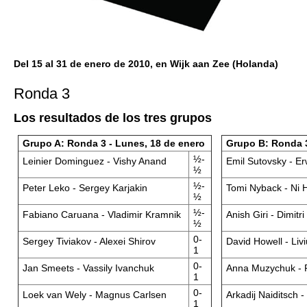
Del 15 al 31 de enero de 2010, en Wijk aan Zee (Holanda)
Ronda 3
Los resultados de los tres grupos
Grupo A: Ronda 3 - Lunes, 18 de enero
Grupo B: Ronda 3
½-
Leinier Dominguez - Vishy Anand
Emil Sutovsky - Er
½
½-
Peter Leko - Sergey Karjakin
Tomi Nyback - Ni 
½
½-
Fabiano Caruana - Vladimir Kramnik
Anish Giri - Dimit
½
0-
Sergey Tiviakov - Alexei Shirov
David Howell - Liv
1
0-
Jan Smeets - Vassily Ivanchuk
Anna Muzychuk - P
1
0-
Loek van Wely - Magnus Carlsen
Arkadij Naiditsch 
1