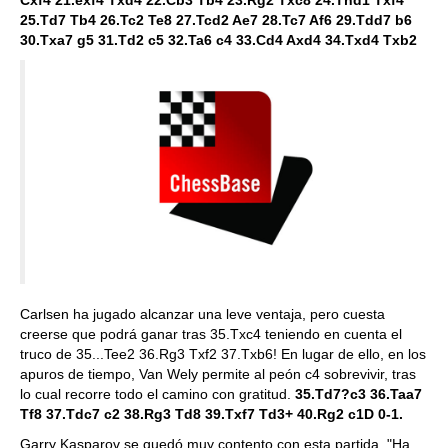
Cxf4 21.exf4 Txd4 22.Cb3 Tb4 23.Rg2 Txc8 24.Thd1 Txf4
25.Td7 Tb4 26.Tc2 Te8 27.Tcd2 Ae7 28.Tc7 Af6 29.Tdd7 b6
30.Txa7 g5 31.Td2 c5 32.Ta6 c4 33.Cd4 Axd4 34.Txd4 Txb2
Carlsen ha jugado alcanzar una leve ventaja, pero cuesta
creerse que podrá ganar tras 35.Txc4 teniendo en cuenta el
truco de 35...Tee2 36.Rg3 Txf2 37.Txb6! En lugar de ello, en los
apuros de tiempo, Van Wely permite al peón c4 sobrevivir, tras
lo cual recorre todo el camino con gratitud.
35.Td7?c3 36.Taa7
Tf8 37.Tdc7 c2 38.Rg3 Td8 39.Txf7 Td3+ 40.Rg2 c1D 0-1.
Garry Kasparov se quedó muy contento con esta partida. "Ha