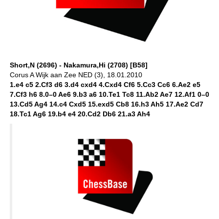
Short,N (2696) - Nakamura,Hi (2708) [B58]
Corus A Wijk aan Zee NED (3), 18.01.2010
1.e4 c5 2.Cf3 d6 3.d4 cxd4 4.Cxd4 Cf6 5.Cc3 Cc6 6.Ae2 e5
7.Cf3 h6 8.0–0 Ae6 9.b3 a6 10.Te1 Tc8 11.Ab2 Ae7 12.Af1 0–0
13.Cd5 Ag4 14.c4 Cxd5 15.exd5 Cb8 16.h3 Ah5 17.Ae2 Cd7
18.Tc1 Ag6 19.b4 e4 20.Cd2 Db6 21.a3 Ah4