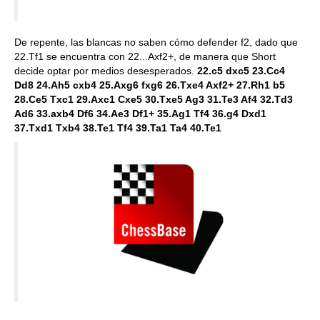
De repente, las blancas no saben cómo defender f2, dado que
22.Tf1 se encuentra con 22...Axf2+, de manera que Short
decide optar por medios desesperados.
22.c5 dxc5 23.Cc4
Dd8 24.Ah5 cxb4 25.Axg6 fxg6 26.Txe4 Axf2+ 27.Rh1 b5
28.Ce5 Txc1 29.Axc1 Cxe5 30.Txe5 Ag3 31.Te3 Af4 32.Td3
Ad6 33.axb4 Df6 34.Ae3 Df1+ 35.Ag1 Tf4 36.g4 Dxd1
37.Txd1 Txb4 38.Te1 Tf4 39.Ta1 Ta4 40.Te1