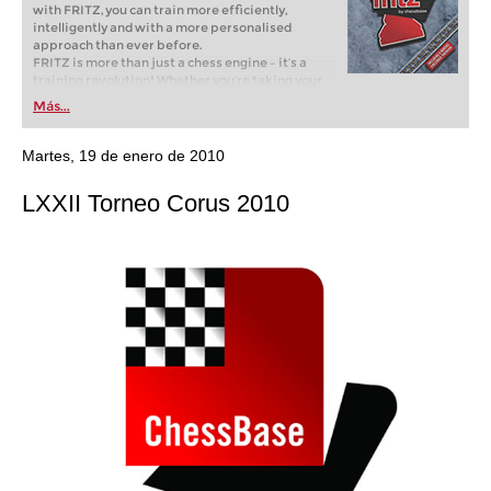
with FRITZ, you can train more efficiently,
intelligently and with a more personalised
approach than ever before.
FRITZ is more than just a chess engine – it’s a
training revolution! Whether you’re taking your
first steps into the world of club chess, or already
Más...
playing at a tournament level: with FRITZ, you can
train more efficiently, intelligently and with a
more personalised approach than ever before.
Martes, 19 de enero de 2010
LXXII Torneo Corus 2010