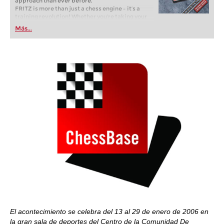
approach than ever before.
FRITZ is more than just a chess engine – it’s a
training revolution! Whether you’re taking your
first steps into the world of club chess, or already
Más...
playing at a tournament level: with FRITZ, you can
train more efficiently, intelligently and with a
more personalised approach than ever before.
El acontecimiento se celebra del 13 al 29 de enero de 2006 en
la gran sala de deportes del Centro de la Comunidad De