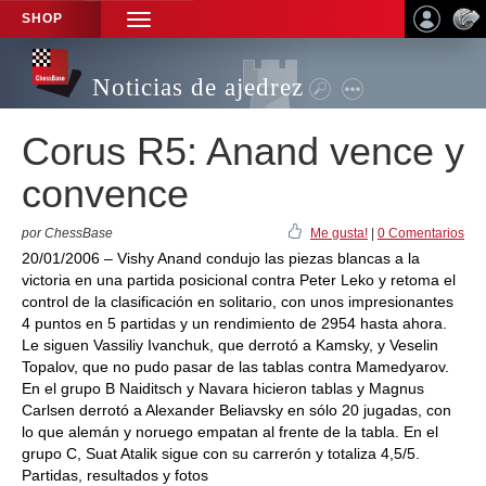
SHOP
TOGGLE
NAVIGATION
Noticias de ajedrez
Corus R5: Anand vence y
convence
por ChessBase
Me gusta!
|
0 Comentarios
20/01/2006 – Vishy Anand condujo las piezas blancas a la
victoria en una partida posicional contra Peter Leko y retoma el
control de la clasificación en solitario, con unos impresionantes
4 puntos en 5 partidas y un rendimiento de 2954 hasta ahora.
Le siguen Vassiliy Ivanchuk, que derrotó a Kamsky, y Veselin
Topalov, que no pudo pasar de las tablas contra Mamedyarov.
En el grupo B Naiditsch y Navara hicieron tablas y Magnus
Carlsen derrotó a Alexander Beliavsky en sólo 20 jugadas, con
lo que alemán y noruego empatan al frente de la tabla. En el
grupo C, Suat Atalik sigue con su carrerón y totaliza 4,5/5.
Partidas, resultados y fotos