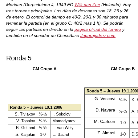
Moriaan (Dorpsduinen 4, 1949 EG
Wijk aan Zee
(Holanda). Hay
tres torneos principales. Los días de descanso son 18, 23 y 26
de enero. El control de tiempo es 40/2, 20/1 y 30 minutos para
terminar la partida (en el grupo C: 40/2 más 1 h). Se podrán
seguir las partidas en directo en la
página oficial del torneo
y
también en el servidor de ChessBase
Jugarajedrez.com
.
Ronda 5
GM Grupo A
GM Grupo B
Ronda 5 – Jueves 19.1.200
G. Vescovi
½-½
K.
Ronda 5 – Jueves 19.1.2006
D. Navara
½-½
A. 
S. Tiviakov
½-½
I. Sokolov
V. Topalov
½-½
Mamedyarov
M. Carlsen
1-0
A. 
B. Gelfand
½-½
L. van Wely
Z. Almasi
1-0
D.S
S. Karjakin
1-0
E. Bacrot