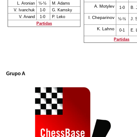
L. Aronian
½-½
M. Adams
A. Motylev
1-0
B. 
V. Ivanchuk
1-0
G. Kamsky
V. Anand
1-0
P. Leko
I. Cheparinov
½-½
J. 
Partidas
K. Lahno
0-1
E. 
Partidas
Grupo A