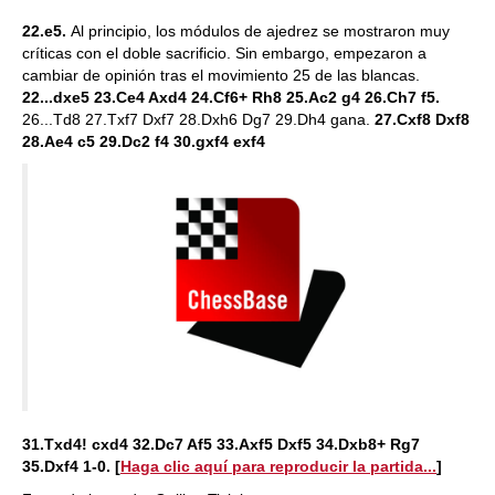
22.e5.
Al principio, los módulos de ajedrez se mostraron muy
críticas con el doble sacrificio. Sin embargo, empezaron a
cambiar de opinión tras el movimiento 25 de las blancas.
22...dxe5 23.Ce4 Axd4 24.Cf6+ Rh8 25.Ac2 g4 26.Ch7 f5.
26...Td8 27.Txf7 Dxf7 28.Dxh6 Dg7 29.Dh4 gana.
27.Cxf8 Dxf8
28.Ae4 c5 29.Dc2 f4 30.gxf4 exf4
31.Txd4! cxd4 32.Dc7 Af5 33.Axf5 Dxf5 34.Dxb8+ Rg7
35.Dxf4 1-0.
[
Haga clic aquí para reproducir la partida...
]