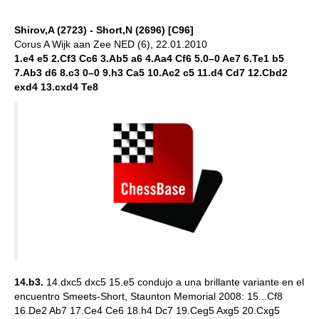
Shirov,A (2723) - Short,N (2696) [C96]
Corus A Wijk aan Zee NED (6), 22.01.2010
1.e4 e5 2.Cf3 Cc6 3.Ab5 a6 4.Aa4 Cf6 5.0–0 Ae7 6.Te1 b5
7.Ab3 d6 8.c3 0–0 9.h3 Ca5 10.Ac2 c5 11.d4 Cd7 12.Cbd2
exd4 13.cxd4 Te8
14.b3.
14.dxc5 dxc5 15.e5 condujo a una brillante variante en el
encuentro Smeets-Short, Staunton Memorial 2008: 15...Cf8
16.De2 Ab7 17.Ce4 Ce6 18.h4 Dc7 19.Ceg5 Axg5 20.Cxg5