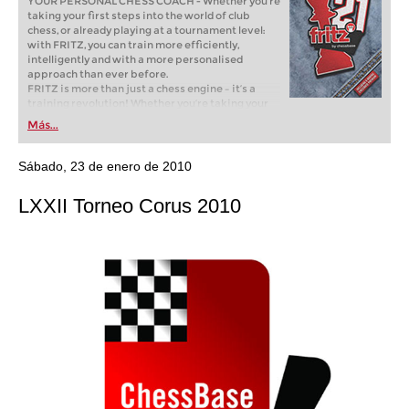
YOUR PERSONAL CHESS COACH - Whether you’re
taking your first steps into the world of club
chess, or already playing at a tournament level:
with FRITZ, you can train more efficiently,
intelligently and with a more personalised
approach than ever before.
FRITZ is more than just a chess engine – it’s a
training revolution! Whether you’re taking your
first steps into the world of club chess, or already
Más...
playing at a tournament level: with FRITZ, you can
train more efficiently, intelligently and with a
more personalised approach than ever before.
Sábado, 23 de enero de 2010
LXXII Torneo Corus 2010