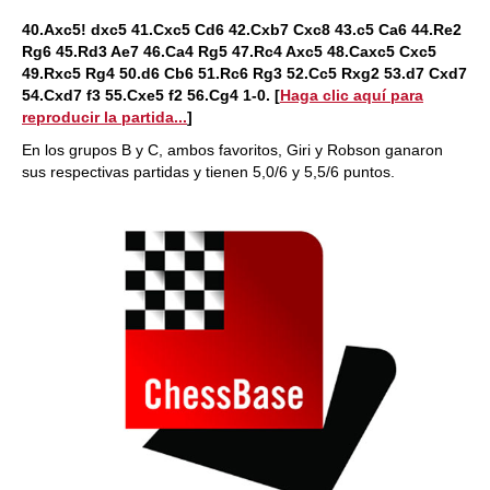
40.Axc5! dxc5 41.Cxc5 Cd6 42.Cxb7 Cxc8 43.c5 Ca6 44.Re2
Rg6 45.Rd3 Ae7 46.Ca4 Rg5 47.Rc4 Axc5 48.Caxc5 Cxc5
49.Rxc5 Rg4 50.d6 Cb6 51.Rc6 Rg3 52.Cc5 Rxg2 53.d7 Cxd7
54.Cxd7 f3 55.Cxe5 f2 56.Cg4 1-0.
[
Haga clic aquí para
reproducir la partida...
]
En los grupos B y C, ambos favoritos, Giri y Robson ganaron
sus respectivas partidas y tienen 5,0/6 y 5,5/6 puntos.