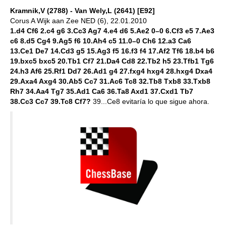
Kramnik,V (2788) - Van Wely,L (2641) [E92]
Corus A Wijk aan Zee NED (6), 22.01.2010
1.d4 Cf6 2.c4 g6 3.Cc3 Ag7 4.e4 d6 5.Ae2 0–0 6.Cf3 e5 7.Ae3
c6 8.d5 Cg4 9.Ag5 f6 10.Ah4 c5 11.0–0 Ch6 12.a3 Ca6
13.Ce1 De7 14.Cd3 g5 15.Ag3 f5 16.f3 f4 17.Af2 Tf6 18.b4 b6
19.bxc5 bxc5 20.Tb1 Cf7 21.Da4 Cd8 22.Tb2 h5 23.Tfb1 Tg6
24.h3 Af6 25.Rf1 Dd7 26.Ad1 g4 27.fxg4 hxg4 28.hxg4 Dxa4
29.Axa4 Axg4 30.Ab5 Cc7 31.Ac6 Tc8 32.Tb8 Txb8 33.Txb8
Rh7 34.Aa4 Tg7 35.Ad1 Ca6 36.Ta8 Axd1 37.Cxd1 Tb7
38.Cc3 Cc7 39.Tc8 Cf7?
39...Ce8 evitaría lo que sigue ahora.