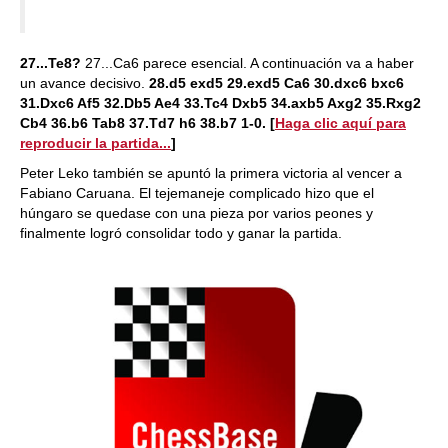
27...Te8?
27...Ca6 parece esencial. A continuación va a haber
un avance decisivo.
28.d5 exd5 29.exd5 Ca6 30.dxc6 bxc6
31.Dxc6 Af5 32.Db5 Ae4 33.Tc4 Dxb5 34.axb5 Axg2 35.Rxg2
Cb4 36.b6 Tab8 37.Td7 h6 38.b7 1-0.
[
Haga clic aquí para
reproducir la partida...
]
Peter Leko también se apuntó la primera victoria al vencer a
Fabiano Caruana. El tejemaneje complicado hizo que el
húngaro se quedase con una pieza por varios peones y
finalmente logró consolidar todo y ganar la partida.