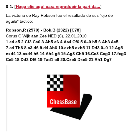
0-1. [
Haga clic aquí para reproducir la partida...
]
La victoria de Ray Robson fue el resultado de sus "ojo de
águila" táctico:
Robson,R (2570) - Bok,B (2322) [C78]
Corus C Wijk aan Zee NED (6), 22.01.2010
1.e4 e5 2.Cf3 Cc6 3.Ab5 a6 4.Aa4 Cf6 5.0–0 b5 6.Ab3 Ac5
7.a4 Tb8 8.c3 d6 9.d4 Ab6 10.axb5 axb5 11.Dd3 0–0 12.Ag5
exd4 13.cxd4 h6 14.Ah4 g5 15.Ag3 Ch5 16.Cc3 Cxg3 17.fxg3
Ce5 18.Dd2 Df6 19.Tad1 c6 20.Cxe5 Dxe5 21.Rh1 Dg7