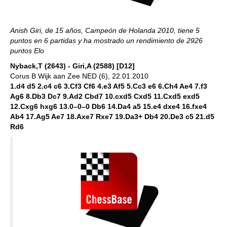
Anish Giri, de 15 años, Campeón de Holanda 2010, tiene 5
puntos en 6 partidas y ha mostrado un rendimiento de 2926
puntos Elo
Nyback,T (2643) - Giri,A (2588) [D12]
Corus B Wijk aan Zee NED (6), 22.01.2010
1.d4 d5 2.c4 c6 3.Cf3 Cf6 4.e3 Af5 5.Cc3 e6 6.Ch4 Ae4 7.f3
Ag6 8.Db3 Dc7 9.Ad2 Cbd7 10.cxd5 Cxd5 11.Cxd5 exd5
12.Cxg6 hxg6 13.0–0–0 Db6 14.Da4 a5 15.e4 dxe4 16.fxe4
Ab4 17.Ag5 Ae7 18.Axe7 Rxe7 19.Da3+ Db4 20.De3 c5 21.d5
Rd6