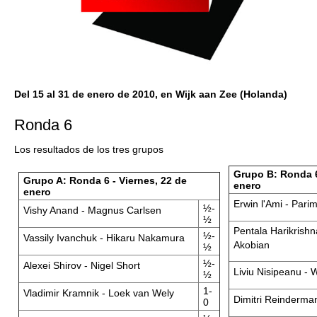
Del 15 al 31 de enero de 2010, en Wijk aan Zee (Holanda)
Ronda 6
Los resultados de los tres grupos
Grupo B: Ronda 6
Grupo A: Ronda 6 - Viernes, 22 de
enero
enero
Erwin l'Ami - Pari
½-
Vishy Anand - Magnus Carlsen
½
Pentala Harikrish
½-
Vassily Ivanchuk - Hikaru Nakamura
Akobian
½
½-
Alexei Shirov - Nigel Short
Liviu Nisipeanu - 
½
1-
Vladimir Kramnik - Loek van Wely
Dimitri Reinderman
0