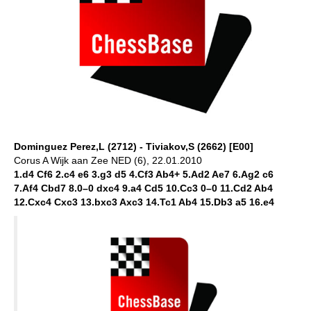
Dominguez Perez,L (2712) - Tiviakov,S (2662) [E00]
Corus A Wijk aan Zee NED (6), 22.01.2010
1.d4 Cf6 2.c4 e6 3.g3 d5 4.Cf3 Ab4+ 5.Ad2 Ae7 6.Ag2 c6
7.Af4 Cbd7 8.0–0 dxc4 9.a4 Cd5 10.Cc3 0–0 11.Cd2 Ab4
12.Cxc4 Cxc3 13.bxc3 Axc3 14.Tc1 Ab4 15.Db3 a5 16.e4