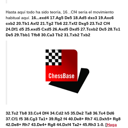
Hasta aquí todo ha sido teoría, 16...Cf4 sería el movimiento
habitual aquí.
16...exd4 17.Ag5 De5 18.Ad5 dxc3 19.Axc6
cxb2 20.Tb1 Axf2 21.Tg2 Tb6 22.Txf2 Dxg5 23.Tc2 Cf4
24.Df1 d5 25.exd5 Cxd5 26.Axd5 Dxd5 27.Tcxb2 Dc5 28.Tc1
De5 29.Tbb1 Tfb8 30.Ca3 Tb2 31.Txb2 Txb2
32.Tc2 Tb8 33.Cc4 Df4 34.Cd2 h5 35.De2 Ta8 36.Tc4 Dd6
37.Cf1 f5 38.Cg3 Ta1+ 39.Rg2 f4 40.De8+ Rh7 41.Dxh5+ Rg8
42.De8+ Rh7 43.De4+ Rg8 44.Dxf4 Ta2+ 45.Rh3 1-0.
[
Haga