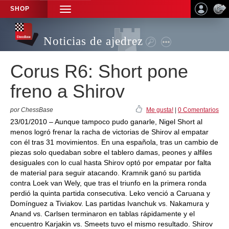
SHOP
TOGGLE
NAVIGATION
Noticias de ajedrez
Corus R6: Short pone
freno a Shirov
por ChessBase
Me gusta!
|
0 Comentarios
23/01/2010 – Aunque tampoco pudo ganarle, Nigel Short al
menos logró frenar la racha de victorias de Shirov al empatar
con él tras 31 movimientos. En una española, tras un cambio de
piezas solo quedaban sobre el tablero damas, peones y alfiles
desiguales con lo cual hasta Shirov optó por empatar por falta
de material para seguir atacando. Kramnik ganó su partida
contra Loek van Wely, que tras el triunfo en la primera ronda
perdió la quinta partida consecutiva. Leko venció a Caruana y
Domínguez a Tiviakov. Las partidas Ivanchuk vs. Nakamura y
Anand vs. Carlsen terminaron en tablas rápidamente y el
encuentro Karjakin vs. Smeets tuvo el mismo resultado. Shirov