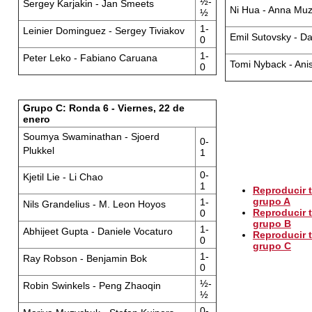
½-
Sergey Karjakin - Jan Smeets
Ni Hua - Anna Mu
½
1-
Leinier Dominguez - Sergey Tiviakov
Emil Sutovsky - Da
0
1-
Peter Leko - Fabiano Caruana
Tomi Nyback - Anis
0
Grupo C: Ronda 6 - Viernes, 22 de
enero
Soumya Swaminathan - Sjoerd
0-
Plukkel
1
0-
Kjetil Lie - Li Chao
1
Reproducir t
grupo A
1-
Nils Grandelius - M. Leon Hoyos
Reproducir t
0
grupo B
1-
Abhijeet Gupta - Daniele Vocaturo
Reproducir t
0
grupo C
1-
Ray Robson - Benjamin Bok
0
½-
Robin Swinkels - Peng Zhaoqin
½
0-