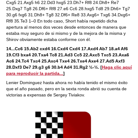
Cxg5 21.Axg5 h6 22.Dd3 hxg5 23.Dh7+ Rf8 24.Dh8+ Re7
25.Dxg7 Tg8 26.Df6+ Rf8 27.e6 Cc6 28.hxg5 Td8 29.Dh6+ Tg7
30.g6 fxg6 31.Dh8+ Tg8 32.Df6+ Re8 33.Axg6+ Txg6 34.Dxg6+
Rf8 35.Te3 1–0 En todo caso, Short había repetido dicha
apertura al menos dos veces desde entonces de manera que
estaba muy seguro de si mismo y de la mejora de la misma y
Shirov obviamente estaba conforme con él.
14...Cc6 15.Ab2 cxd4 16.Cxd4 Cxd4 17.Axd4 Ab7 18.a4 Af6
19.Cf3 bxa4 20.Txa4 Tc8 21.Ad3 Cc5 22.Axc5 Txc5 23.Axa6
Ac6 24.Tc4 Txc4 25.Axc4 Txe4 26.Txe4 Axe4 27.Ad5 Axf3
28.Dxf3 De7 29.g3 g6 30.b4 Ad4 31.Rg2 ½-½.
[
Haga clic aquí
para reproducir la partida...
]
Lenier Dominguez hasta ahora no había tenido el mismo éxito
que el año pasado, pero en la sexta ronda abrió su cuenta de
victorias a expensas de Sergey Tiviakov.