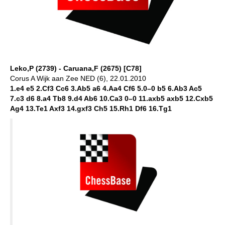
Leko,P (2739) - Caruana,F (2675) [C78]
Corus A Wijk aan Zee NED (6), 22.01.2010
1.e4 e5 2.Cf3 Cc6 3.Ab5 a6 4.Aa4 Cf6 5.0–0 b5 6.Ab3 Ac5
7.c3 d6 8.a4 Tb8 9.d4 Ab6 10.Ca3 0–0 11.axb5 axb5 12.Cxb5
Ag4 13.Te1 Axf3 14.gxf3 Ch5 15.Rh1 Df6 16.Tg1