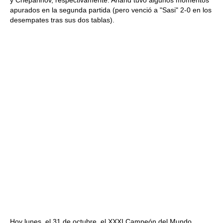
y Cheparinov, respectivamente. Anand tuvo algunos momentos
apurados en la segunda partida (pero venció a "Sasi" 2-0 en los
desempates tras sus dos tablas).
Hoy lunes, el 31 de octubre, el XXXI Campeón del Mundo,