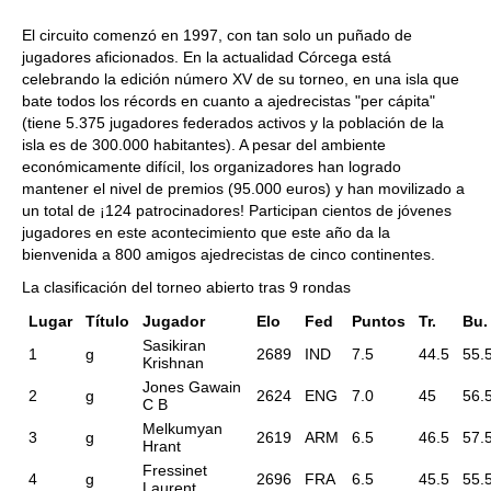
El circuito comenzó en 1997, con tan solo un puñado de
jugadores aficionados. En la actualidad Córcega está
celebrando la edición número XV de su torneo, en una isla que
bate todos los récords en cuanto a ajedrecistas "per cápita"
(tiene 5.375 jugadores federados activos y la población de la
isla es de 300.000 habitantes). A pesar del ambiente
económicamente difícil, los organizadores han logrado
mantener el nivel de premios (95.000 euros) y han movilizado a
un total de ¡124 patrocinadores! Participan cientos de jóvenes
jugadores en este acontecimiento que este año da la
bienvenida a 800 amigos ajedrecistas de cinco continentes.
La clasificación del torneo abierto tras 9 rondas
Lugar
Título
Jugador
Elo
Fed
Puntos
Tr.
Bu.
Sasikiran
1
g
2689
IND
7.5
44.5
55.
Krishnan
Jones Gawain
2
g
2624
ENG
7.0
45
56.
C B
Melkumyan
3
g
2619
ARM
6.5
46.5
57.
Hrant
Fressinet
4
g
2696
FRA
6.5
45.5
55.
Laurent