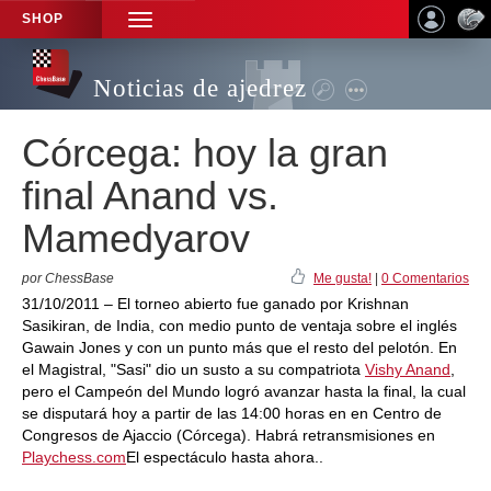
SHOP
TOGGLE
NAVIGATION
Noticias de ajedrez
Córcega: hoy la gran
final Anand vs.
Mamedyarov
por ChessBase
Me gusta!
|
0 Comentarios
31/10/2011 – El torneo abierto fue ganado por Krishnan
Sasikiran, de India, con medio punto de ventaja sobre el inglés
Gawain Jones y con un punto más que el resto del pelotón. En
el Magistral, "Sasi" dio un susto a su compatriota
Vishy Anand
,
pero el Campeón del Mundo logró avanzar hasta la final, la cual
se disputará hoy a partir de las 14:00 horas en en Centro de
Congresos de Ajaccio (Córcega). Habrá retransmisiones en
Playchess.com
El espectáculo hasta ahora..