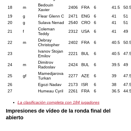
Bedouin
18
m
2406
FRA
6
41.5
50.
Xavier
19
g
Flear Glenn C
2471
ENG
6
41
51
20
g
Sulava Nenad
2540
CRO
6
41
51
Coleman
21
f
2312
USA
6
41
49
Teddy
Debray
22
m
2402
FRA
6
40.5
50.
Christopher
Ivanov Stojan
23
2221
BUL
6
40.5
47.
Emilov
Dimitrov
24
m
2424
BUL
6
39.5
49
Radoslav
Mamedjarova
25
gf
2277
AZE
6
39
47.
Turkan
26
Egozi Nadav
2173
ISR
6
38
47.
27
Humeau Cyril
2261
FRA
6
36.5
44.
La clasificación completa con 184 jugadores
Impresiones de vídeo de la ronda final del
abierto