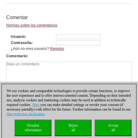
Comentar
Normas sobre los comentarios
Usuario
Contraseña
¿Aún no eres usuario?
Registro
Comentario
We use cookies and comparable technologies to provide certain functions, to improve
the user experience and to offer interest-oriented content. Depending on their intended
use, analysis cookies and marketing cookies may be used in addition to technically
required cookies.
Here
you can make detailed settings or revoke your consent (if
necessary partially) with effect for the future. Further information can be found in our
data protection declaration
.
Política de privacidad
|
Pie de imprenta
|
Para contactar
|
Cookies Management
|
Detailed
Reject
Accept
Licencias
|
Compliance Hotline
|
Inicio
information
all
all
© 2017 ChessBase GmbH | Osterbekstraße 90a | 22083 Hamburgo | Alemania