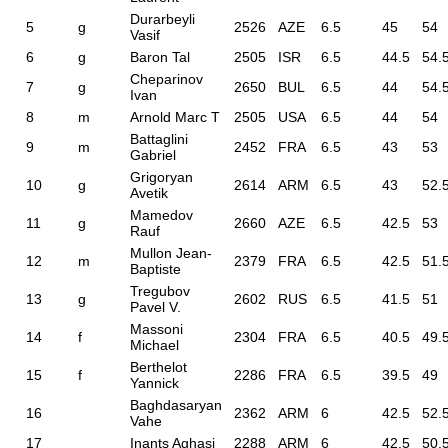
Durarbeyli
5
g
2526
AZE
6.5
45
54
Vasif
6
g
Baron Tal
2505
ISR
6.5
44.5
54.
Cheparinov
7
g
2650
BUL
6.5
44
54.
Ivan
8
m
Arnold Marc T
2505
USA
6.5
44
54
Battaglini
9
m
2452
FRA
6.5
43
53
Gabriel
Grigoryan
10
g
2614
ARM
6.5
43
52.
Avetik
Mamedov
11
g
2660
AZE
6.5
42.5
53
Rauf
Mullon Jean-
12
m
2379
FRA
6.5
42.5
51.
Baptiste
Tregubov
13
g
2602
RUS
6.5
41.5
51
Pavel V.
Massoni
14
f
2304
FRA
6.5
40.5
49.
Michael
Berthelot
15
f
2286
FRA
6.5
39.5
49
Yannick
Baghdasaryan
16
2362
ARM
6
42.5
52.
Vahe
17
Inants Aghasi
2288
ARM
6
42.5
50.