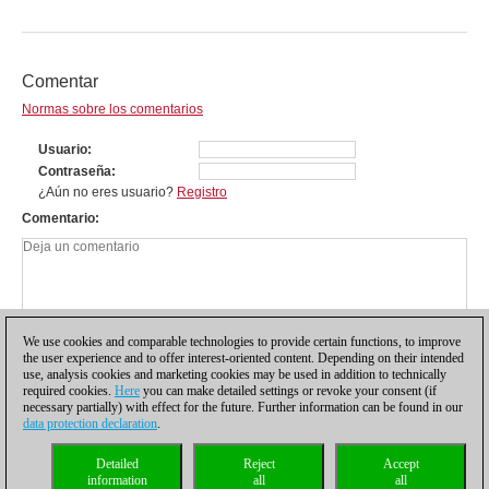
Comentar
Normas sobre los comentarios
Usuario
Contraseña
¿Aún no eres usuario?
Registro
Comentario
We use cookies and comparable technologies to provide certain functions, to improve
the user experience and to offer interest-oriented content. Depending on their intended
use, analysis cookies and marketing cookies may be used in addition to technically
required cookies.
Here
you can make detailed settings or revoke your consent (if
necessary partially) with effect for the future. Further information can be found in our
data protection declaration
.
Política de privacidad
|
Pie de imprenta
|
Para contactar
|
Cookies Management
|
Detailed
Reject
Accept
Licencias
|
Compliance Hotline
|
Inicio
information
all
all