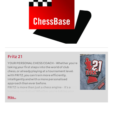
Fritz 21
YOUR PERSONAL CHESS COACH - Whether you’re
taking your first steps into the world of club
chess, or already playing at a tournament level:
with FRITZ, you can train more efficiently,
intelligently and with a more personalised
approach than ever before.
FRITZ is more than just a chess engine – it’s a
training revolution! Whether you’re taking your
first steps into the world of club chess, or already
Más...
playing at a tournament level: with FRITZ, you can
train more efficiently, intelligently and with a
more personalised approach than ever before.