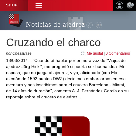
SHOP
TOGGLE
NAVIGATION
Noticias de ajedrez
Cruzando el charco
por ChessBase
Me gusta!
|
0 Comentarios
18/03/2014 – "Cuando oí hablar por primera vez de "Viajes de
ajedrez Jörg Hickl", me pregunté si podría ser buena idea. Mi
esposa, que no juega al ajedrez, y yo, aficionado (con Elo
alemán de 1592 puntos DWZ) decidimos embarcarnos en esa
aventura y nos inscribimos para el crucero Barcelona - Miami,
de 14 días de duración", comenta A. J. Fernández García en su
reportaje sobre el crucero de ajedrez...