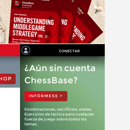
CONECTAR
¿Aún sin cuenta
ChessBase?
HOP
INFÓRMESE >
Combinaciones, sacrificios, mates.
Ejercicios de táctica para cualquier
fuerza de juego sobre todos los
temas.