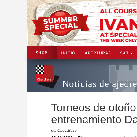
INICIO
APERTURAS
SAT
SHOP
Noticias de ajedr
Torneos de otoño
entrenamiento Da
por ChessBase