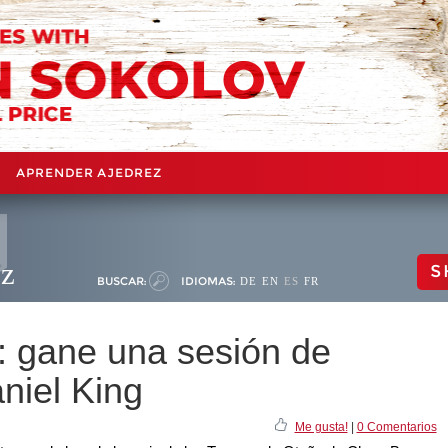
APRENDER AJEDREZ
ez
S
BUSCAR:
IDIOMAS:
DE
EN
ES
FR
: gane una sesión de
niel King
Me gusta!
|
0 Comentarios