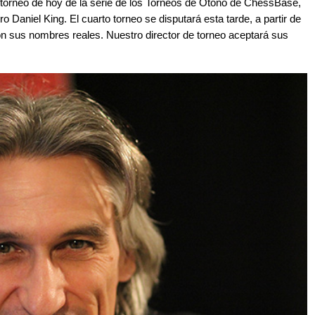
 torneo de hoy de la serie de los Torneos de Otoño de ChessBase,
o Daniel King. El cuarto torneo se disputará esta tarde, a partir de
on sus nombres reales. Nuestro director de torneo aceptará sus