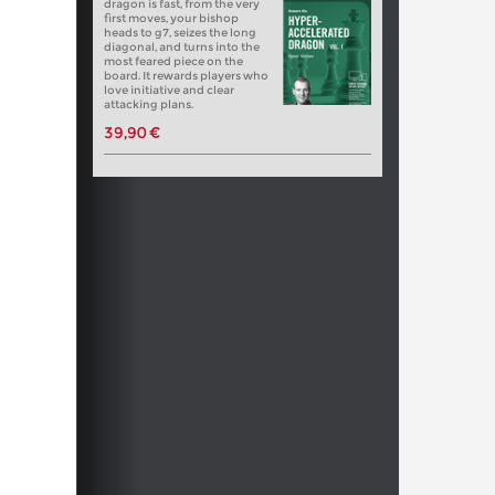
dragon is fast, from the very
first moves, your bishop
heads to g7, seizes the long
diagonal, and turns into the
most feared piece on the
board. It rewards players who
love initiative and clear
attacking plans.
39,90 €