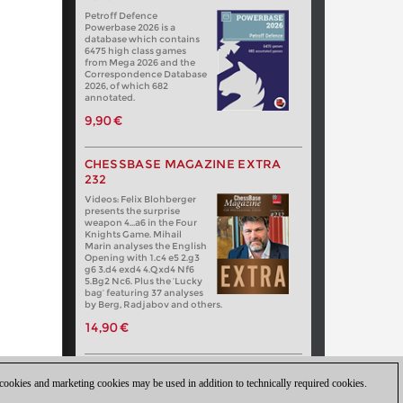
Petroff Defence
Powerbase 2026 is a
database which contains
6475 high class games
from Mega 2026 and the
Correspondence Database
2026, of which 682
annotated.
9,90 €
CHESSBASE MAGAZINE EXTRA
232
Videos: Felix Blohberger
presents the surprise
weapon 4…a6 in the Four
Knights Game. Mihail
Marin analyses the English
Opening with 1.c4 e5 2.g3
g6 3.d4 exd4 4.Qxd4 Nf6
5.Bg2 Nc6. Plus the ‘Lucky
bag’ featuring 37 analyses
by Berg, Radjabov and others.
14,90 €
 cookies and marketing cookies may be used in addition to technically required cookies.