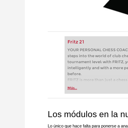
Fritz 21
YOUR PERSONAL CHESS COACH - 
steps into the world of club che
tournament level: with FRITZ, y
intelligently and with a more 
before.
FRITZ is more than just a chess 
Whether you’re taking your firs
Más...
or already playing at a tournam
more efficiently, intelligently
approach than ever before.
Los módulos en la n
Lo único que hace falta para ponerse a anal