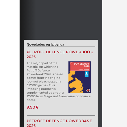
Novedades en la tienda
PETROFF DEFENCE POWERBOOK
2026
The major part of the
material on which the
Petroff Defence
Powerbook 2026 is based
comes from the engine
room of playchess.com:
357 000 games. This
imposing number is
supplemented by another
17 000 from Mega and from correspondence
chess.
9,90 €
PETROFF DEFENCE POWERBASE
2026