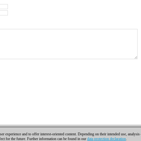
er experience and to offer interest-oriented content. Depending on their intended use, analysis
fect for the future. Further information can be found in our
data protection declaration
.