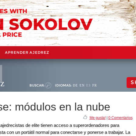
APRENDER AJEDREZ
ez
S
BUSCAR:
IDIOMAS:
DE
EN
ES
FR
e: módulos en la nube
Me gusta!
|
0 Comentarios
ajedrecistas de elite tienen acceso a superordenadores para
ta con un portátil normal para conectarse y ponerse a trabajar. La