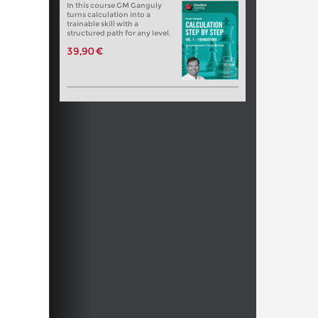
In this course GM Ganguly
turns calculation into a
trainable skill with a
structured path for any level.
39,90 €