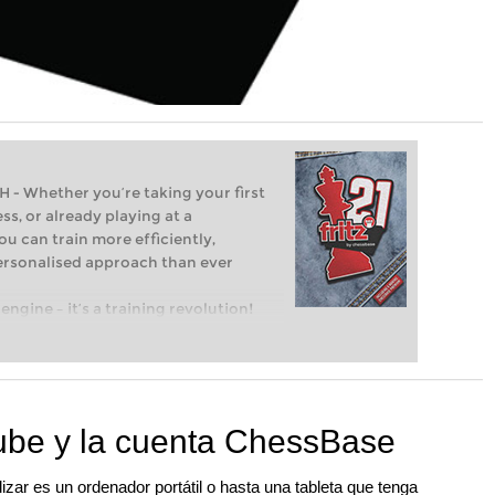
Whether you’re taking your first
ss, or already playing at a
ou can train more efficiently,
personalised approach than ever
engine – it’s a training revolution!
t steps into the world of club chess,
ent level: with FRITZ, you can train
 and with a more personalised
ube y la cuenta ChessBase
izar es un ordenador portátil o hasta una tableta que tenga