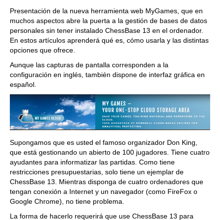
train more efficiently, intelligently and with a
more personalised approach than ever before.
Presentación de la nueva herramienta web MyGames, que en
muchos aspectos abre la puerta a la gestión de bases de datos
personales sin tener instalado ChessBase 13 en el ordenador.
En estos artículos aprenderá qué es, cómo usarla y las distintas
opciones que ofrece.
Aunque las capturas de pantalla corresponden a la
configuración en inglés, también dispone de interfaz gráfica en
español.
Supongamos que es usted el famoso organizador Don King,
que está gestionando un abierto de 100 jugadores. Tiene cuatro
ayudantes para informatizar las partidas. Como tiene
restricciones presupuestarias, solo tiene un ejemplar de
ChessBase 13. Mientras disponga de cuatro ordenadores que
tengan conexión a Internet y un navegador (como FireFox o
Google Chrome), no tiene problema.
La forma de hacerlo requerirá que use ChessBase 13 para