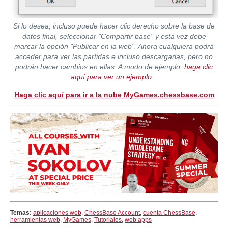
Si lo desea, incluso puede hacer clic derecho sobre la base de
datos final, seleccionar "Compartir base" y esta vez debe
marcar la opción "Publicar en la web". Ahora cualquiera podrá
acceder para ver las partidas e incluso descargarlas, pero no
podrán hacer cambios en ellas. A modo de ejemplo,
haga clic
aquí para ver un ejemplo...
Haga clic aquí para ir a la nube MyGames.chessbase.com
Temas:
aplicaciones web
,
ChessBase Account
,
cuenta ChessBase
,
herramientas web
,
MyGames
,
Tutoriales
,
web apps