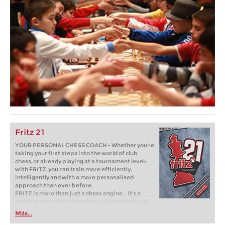
Fritz 21
YOUR PERSONAL CHESS COACH - Whether you’re
taking your first steps into the world of club
chess, or already playing at a tournament level:
with FRITZ, you can train more efficiently,
intelligently and with a more personalised
approach than ever before.
FRITZ is more than just a chess engine – it’s a
training revolution! Whether you’re taking your
first steps into the world of club chess, or already
Más...
playing at a tournament level: with FRITZ, you can