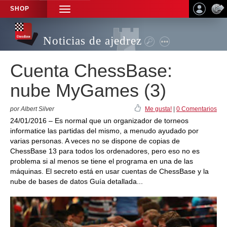
SHOP
TOGGLE
NAVIGATION
Noticias de ajedrez
Cuenta ChessBase:
nube MyGames (3)
por Albert Silver
Me gusta!
|
0 Comentarios
24/01/2016 – Es normal que un organizador de torneos
informatice las partidas del mismo, a menudo ayudado por
varias personas. A veces no se dispone de copias de
ChessBase 13 para todos los ordenadores, pero eso no es
problema si al menos se tiene el programa en una de las
máquinas. El secreto está en usar cuentas de ChessBase y la
nube de bases de datos Guía detallada...