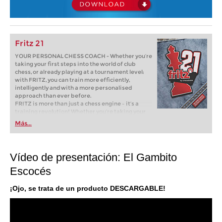
Fritz 21
YOUR PERSONAL CHESS COACH - Whether you’re
taking your first steps into the world of club
chess, or already playing at a tournament level:
with FRITZ, you can train more efficiently,
intelligently and with a more personalised
approach than ever before.
FRITZ is more than just a chess engine – it’s a
training revolution! Whether you’re taking your
first steps into the world of club chess, or already
Más...
playing at a tournament level: with FRITZ, you can
train more efficiently, intelligently and with a
more personalised approach than ever before.
Vídeo de presentación: El Gambito
Escocés
¡Ojo, se trata de un producto DESCARGABLE!