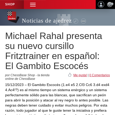
SHOP
TOGGLE
NAVIGATION
Noticias de ajedrez
Michael Rahal presenta
su nuevo cursillo
Fritztrainer en español:
El Gambito Escocés
por ChessBase Shop - la tienda
Me gusta!
|
0 Comentarios
online de ChessBase
15/12/2023 – El Gambito Escocés (1.e4 e5 2.Cf3 Cc6 3.d4 exd4
4.Ac4!?) es al mismo tiempo un sistema enérgico y un sistema
perfectamente sólido para las blancas, que sacrifican un peón
para abrir la posición y atacar al rey negro lo antes posible. Las
negras deben tener cuidado y evitar muchos peligros. Por esta
razón, todo jugador al que le guste tener la iniciativa y prefiera