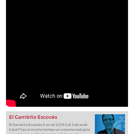
El Gambito Escocés
El Gambito Escocés (1.e4 e5 2.Cf3 Cc6 3.d4 exd4
4.Ac4!?) es al mismo tiempo un sistema enérgico