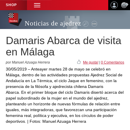
SHOP
TOGGLE
NAVIGATION
Noticias de ajedrez
Damaris Abarca de visita
en Málaga
por Manuel Azuaga Herrera
Me gusta!
|
0 Comentarios
30/05/2019 – Anteayer martes 28 de mayo se celebró en
Málaga, dentro de las actividades propuestas Ajedrez Social de
Andalucía en La Térmica, el ciclo Jaque en femenino, con la
presencia de la filósofa y ajedrecista chilena Damaris
Abarca. En el primer bloque del ciclo Damaris disertó acerca del
papel subordinado de la mujer en el mundo del ajedrez,
planteando un horizonte de nuevas fórmulas de relación entre
iguales, más integradoras, que favorezcan una participación
femenina real, política y ejecutiva, en los círculos de poder
deportivos. | Fotos: Manuel Azuaga Herrera