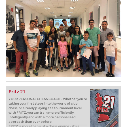
Fritz 21
YOUR PERSONAL CHESS COACH - Whether you’re
taking your first steps into the world of club
chess, or already playing at a tournament level:
with FRITZ, you can train more efficiently,
intelligently and with a more personalised
approach than ever before.
FRITZ is more than just a chess engine – it’s a