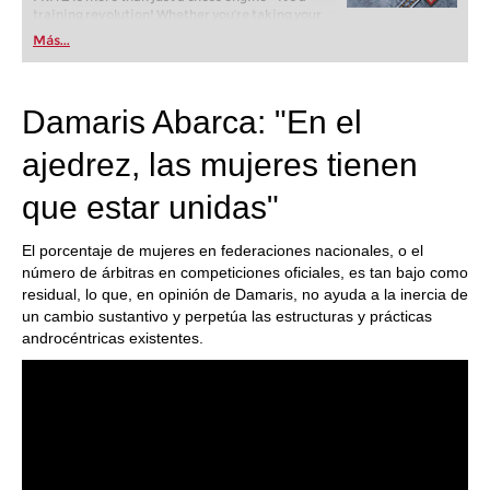
training revolution! Whether you’re taking your
first steps into the world of club chess, or already
Más...
playing at a tournament level: with FRITZ, you can
train more efficiently, intelligently and with a
more personalised approach than ever before.
Damaris Abarca: "En el
ajedrez, las mujeres tienen
que estar unidas"
El porcentaje de mujeres en federaciones nacionales, o el
número de árbitras en competiciones oficiales, es tan bajo como
residual, lo que, en opinión de Damaris, no ayuda a la inercia de
un cambio sustantivo y perpetúa las estructuras y prácticas
androcéntricas existentes.