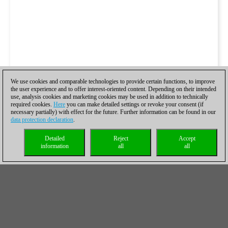
We use cookies and comparable technologies to provide certain functions, to improve
the user experience and to offer interest-oriented content. Depending on their intended
use, analysis cookies and marketing cookies may be used in addition to technically
required cookies.
Here
you can make detailed settings or revoke your consent (if
necessary partially) with effect for the future. Further information can be found in our
data protection declaration
.
Detailed
Reject
Accept
information
all
all