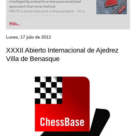
intelligently and with a more personalised
approach than ever before.
FRITZ is more than just a chess engine – it’s a
training revolution! Whether you’re taking your
first steps into the world of club chess, or already
Más...
playing at a tournament level: with FRITZ, you can
train more efficiently, intelligently and with a
more personalised approach than ever before.
Lunes, 17 julio de 2012
XXXII Abierto Internacional de Ajedrez
Villa de Benasque