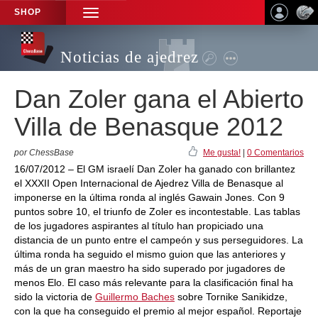
SHOP
TOGGLE
NAVIGATION
Noticias de ajedrez
Dan Zoler gana el Abierto
Villa de Benasque 2012
por ChessBase
Me gusta!
|
0 Comentarios
16/07/2012 – El GM israelí Dan Zoler ha ganado con brillantez
el XXXII Open Internacional de Ajedrez Villa de Benasque al
imponerse en la última ronda al inglés Gawain Jones. Con 9
puntos sobre 10, el triunfo de Zoler es incontestable. Las tablas
de los jugadores aspirantes al título han propiciado una
distancia de un punto entre el campeón y sus perseguidores. La
última ronda ha seguido el mismo guion que las anteriores y
más de un gran maestro ha sido superado por jugadores de
menos Elo. El caso más relevante para la clasificación final ha
sido la victoria de
Guillermo Baches
sobre Tornike Sanikidze,
con la que ha conseguido el premio al mejor español. Reportaje