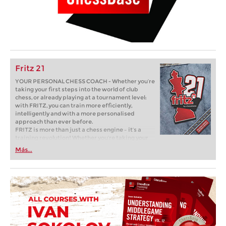
Fritz 21
YOUR PERSONAL CHESS COACH - Whether you’re
taking your first steps into the world of club
chess, or already playing at a tournament level:
with FRITZ, you can train more efficiently,
intelligently and with a more personalised
approach than ever before.
FRITZ is more than just a chess engine – it’s a
training revolution! Whether you’re taking your
first steps into the world of club chess, or already
Más...
playing at a tournament level: with FRITZ, you can
train more efficiently, intelligently and with a
more personalised approach than ever before.