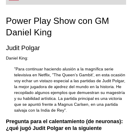
playing at a tournament level: with FRITZ, you can
train more efficiently, intelligently and with a
more personalised approach than ever before.
Power Play Show con GM
Daniel King
Judit Polgar
Daniel King:
"Para continuar haciendo alusión a la magnífica serie
televisiva en Netflix, "The Queen’s Gambit’, en esta ocasión
voy echar un vistazo especial a las partidas de Judit Polgar,
la mejor jugadora de ajedrez del mundo en la historia. He
recopilado algunos ejemplos que demuestran su magestría
y su habilidad artística. La partida principal es una victoria
que se apuntó frente a Magnus Carlsen, en una partida
salvaja con la India de Rey".
Pregunta para el calentamiento (de neuronas):
¿qué jugó Judit Polgar en la siguiente