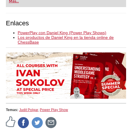
Más...
Enlaces
PowerPlay con Daniel King (Power Play Shows)
Los productos de Daniel King en la tienda online de
ChessBase
Temas:
Judit Polgar
,
Power Play Show