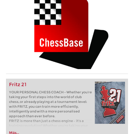
Fritz 21
YOUR PERSONAL CHESS COACH - Whether you’re
taking your first steps into the world of club
chess, or already playing at a tournament level:
with FRITZ, you can train more efficiently,
intelligently and with a more personalised
approach than ever before.
FRITZ is more than just a chess engine – it’s a
training revolution! Whether you’re taking your
first steps into the world of club chess, or already
Más...