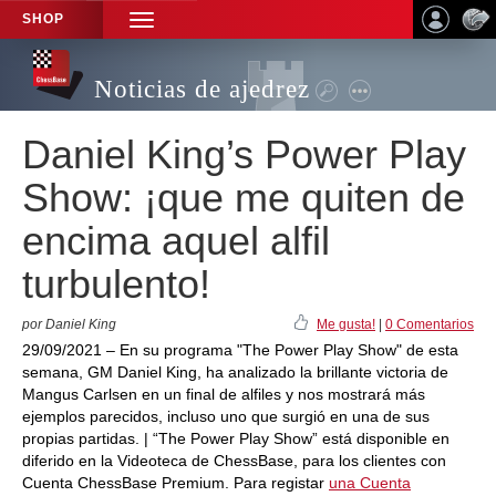
SHOP
TOGGLE
NAVIGATION
Noticias de ajedrez
Daniel King’s Power Play
Show: ¡que me quiten de
encima aquel alfil
turbulento!
por Daniel King
Me gusta!
|
0 Comentarios
29/09/2021 – En su programa "The Power Play Show" de esta
semana, GM Daniel King, ha analizado la brillante victoria de
Mangus Carlsen en un final de alfiles y nos mostrará más
ejemplos parecidos, incluso uno que surgió en una de sus
propias partidas. | “The Power Play Show” está disponible en
diferido en la Videoteca de ChessBase, para los clientes con
Cuenta ChessBase Premium. Para registar
una Cuenta