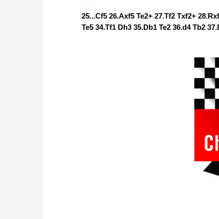
25...Cf5 26.Axf5 Te2+ 27.Tf2 Txf2+ 28.R
Te5 34.Tf1 Dh3 35.Db1 Te2 36.d4 Tb2 37.