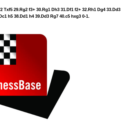
xf2 Txf5 29.Rg2 f3+ 30.Rg1 Dh3 31.Df1 f2+ 32.Rh1 Dg4 33.Dd3
Dc1 h5 38.Dd1 h4 39.Dd3 Rg7 40.c5 hxg3 0-1.