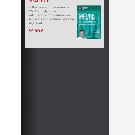
PRACTICE
In this two-volume course
GM Ganguly turns
calculation into a trainable
skill with a structured path for
any level.
39,90 €