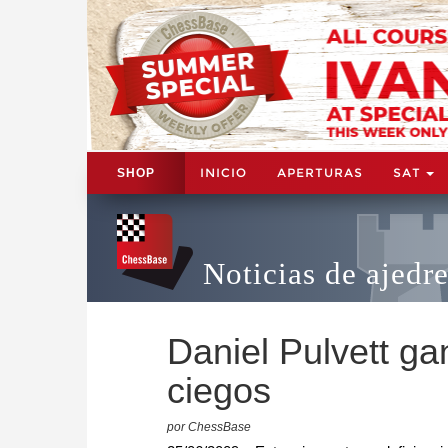
INICIO
APERTURAS
SAT
SHOP
Noticias de ajedr
Daniel Pulvett ga
ciegos
por ChessBase