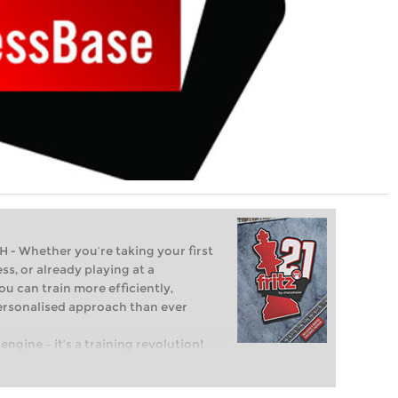
Whether you’re taking your first
ss, or already playing at a
ou can train more efficiently,
personalised approach than ever
engine – it’s a training revolution!
t steps into the world of club chess,
ent level: with FRITZ, you can train