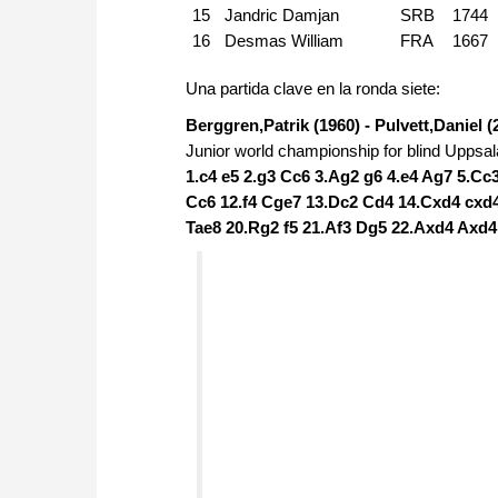
15
Jandric Damjan
SRB
1744
16
Desmas William
FRA
1667
Una partida clave en la ronda siete:
Berggren,Patrik (1960) - Pulvett,Daniel (
Junior world championship for blind Uppsal
1.c4 e5 2.g3 Cc6 3.Ag2 g6 4.e4 Ag7 5.Cc
Cc6 12.f4 Cge7 13.Dc2 Cd4 14.Cxd4 cxd4
Tae8 20.Rg2 f5 21.Af3 Dg5 22.Axd4 Axd4