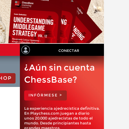
CONECTAR
¿Aún sin cuenta
ChessBase?
HOP
INFÓRMESE >
La experiencia ajedrecística definitiva.
En Playchess.com juegan a diario
unos 20.000 ajedrecistas de todo el
mundo. Desde principiantes hasta
grandes maestros.