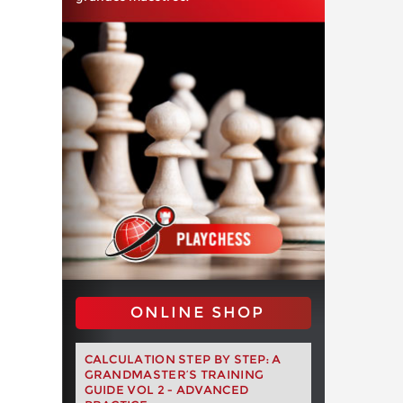
ONLINE SHOP
CALCULATION STEP BY STEP: A
GRANDMASTER’S TRAINING
GUIDE VOL 2 - ADVANCED