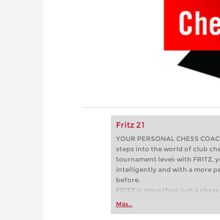
Fritz 21
YOUR PERSONAL CHESS COACH - 
steps into the world of club che
tournament level: with FRITZ, y
intelligently and with a more 
before.
FRITZ is more than just a chess 
Whether you’re taking your firs
Más...
or already playing at a tournam