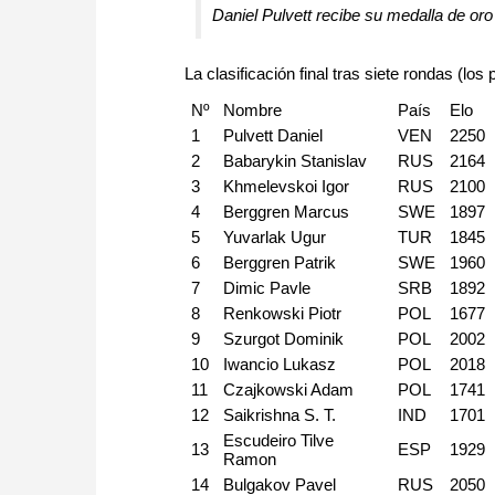
Daniel Pulvett recibe su medalla de oro
La clasificación final tras siete rondas (los
Nº
Nombre
País
Elo
1
Pulvett Daniel
VEN
2250
2
Babarykin Stanislav
RUS
2164
3
Khmelevskoi Igor
RUS
2100
4
Berggren Marcus
SWE
1897
5
Yuvarlak Ugur
TUR
1845
6
Berggren Patrik
SWE
1960
7
Dimic Pavle
SRB
1892
8
Renkowski Piotr
POL
1677
9
Szurgot Dominik
POL
2002
10
Iwancio Lukasz
POL
2018
11
Czajkowski Adam
POL
1741
12
Saikrishna S. T.
IND
1701
Escudeiro Tilve
13
ESP
1929
Ramon
14
Bulgakov Pavel
RUS
2050