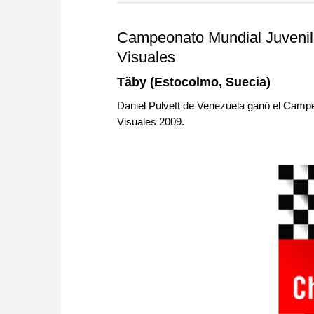
more efficiently, intelligently
approach than ever before.
Campeonato Mundial Juvenil 
Visuales
Täby (Estocolmo, Suecia)
Daniel Pulvett de Venezuela ganó el Campe
Visuales 2009.