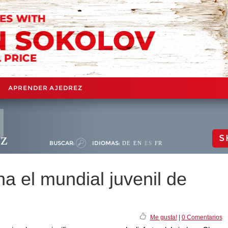
APRENDER AJEDREZ
ez
S
BUSCAR:
IDIOMAS:
DE
EN
ES
FR
na el mundial juvenil de
Me gusta!
|
0 Comentarios