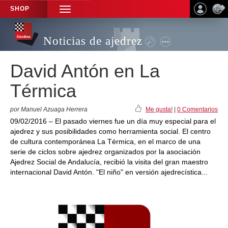
SHOP
TOGGLE
NAVIGATION
Noticias de ajedrez
David Antón en La
Térmica
por Manuel Azuaga Herrera
Me gusta!
|
0 Comentarios
09/02/2016 – El pasado viernes fue un día muy especial para el
ajedrez y sus posibilidades como herramienta social. El centro
de cultura contemporánea La Térmica, en el marco de una
serie de ciclos sobre ajedrez organizados por la asociación
Ajedrez Social de Andalucía, recibió la visita del gran maestro
internacional David Antón. "El niño" en versión ajedrecística...