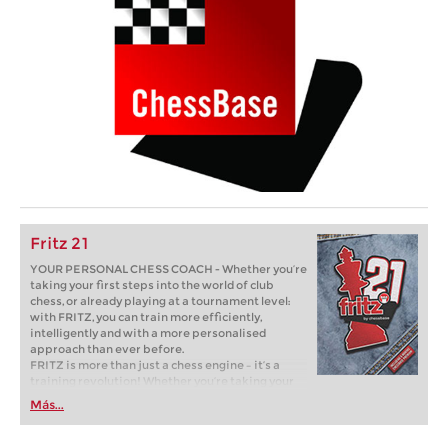
Fritz 21
YOUR PERSONAL CHESS COACH - Whether you’re
taking your first steps into the world of club
chess, or already playing at a tournament level:
with FRITZ, you can train more efficiently,
intelligently and with a more personalised
approach than ever before.
FRITZ is more than just a chess engine – it’s a
training revolution! Whether you’re taking your
first steps into the world of club chess, or already
Más...
playing at a tournament level: with FRITZ, you can
train more efficiently, intelligently and with a
more personalised approach than ever before.