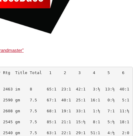
grandmaster"
Rtg  Title Total   1     2     3     4     5     6     
 2463 im    8      65:1  23:1  42:1   3:½  13:½  40:1   
 2590 gm    7.5    67:1  40:1  25:1  16:1   0:½   5:1   
 2608 gm    7.5    68:1  19:1  33:1   1:½   7:1  11:½   
 2545 gm    7.5    85:1  21:1  15:½   8:1   5:½  18:1   
 2540 gm    7.5    63:1  22:1  29:1  51:1   4:½   2:0  