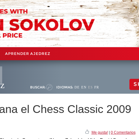
APRENDER AJEDREZ
ez
S
BUSCAR:
IDIOMAS:
DE
EN
ES
FR
ana el Chess Classic 2009
Me gusta!
|
0 Comentarios