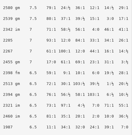
 2580 gm    7.5    79:1  24:½  36:1  12:1  14:½  29:1   
 2539 gm    7.5    80:1  37:1  39:½  15:1   3:0  17:1  
 2342 im    7      71:1  58:½  56:1   4:0  46:1  41:1  
 2205       7      93:1  12:0  84:1  33:1  34:1  26:1   
 2267       7      61:1 100:1  12:0  44:1  16:1  14:½   
 2455 gm    7      17:0  61:1  69:1  23:1  31:1   3:½   
 2398 fm    6.5    59:1   9:1  10:1   6:0  19:½  28:1  
 2513 gm    6.5    72:1  30:1 103:½  39:½   1:½  20:½  
 2394 gm    6.5    76:1  56:½  58:1 103:1   6:½  10:½   
 2321 im    6.5    73:1  97:1   4:½   7:0  71:1  55:1  
 2460 im    6.5    81:1  35:1  20:1   2:0  10:0  36:½  
 1987       6.5    11:1  34:1  32:0  24:1  39:1   7:0  