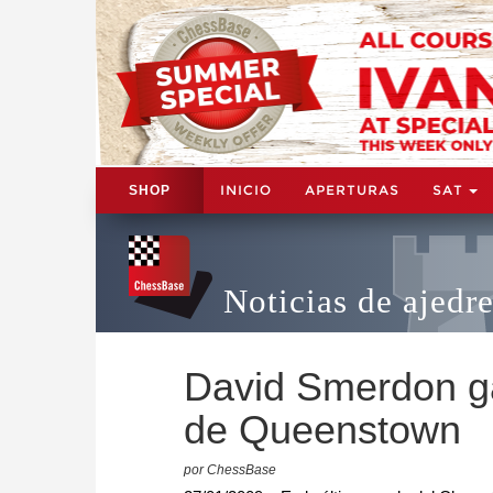
INICIO
APERTURAS
SAT
SHOP
Noticias de ajedr
David Smerdon g
de Queenstown
por ChessBase