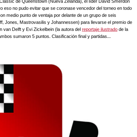
 Classic de Queenstown (Nueva Zelanda), el líder David Smerdon
ro eso no pudo evitar que se coronase vencedor del torneo en todo
on medio punto de ventaja por delante de un grupo de seis
ff, Jones, Mastrovasilis y Johannessen) para llevarse el premio de
n van Delft y Evi Zickelbein (la autora del
reportaje ilustrado
de la
bos sumaron 5 puntos. Clasificación final y partidas...