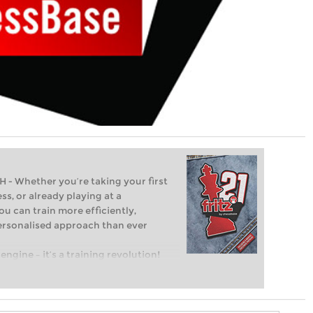
Whether you’re taking your first
ss, or already playing at a
ou can train more efficiently,
personalised approach than ever
engine – it’s a training revolution!
t steps into the world of club chess,
ent level: with FRITZ, you can train
 and with a more personalised