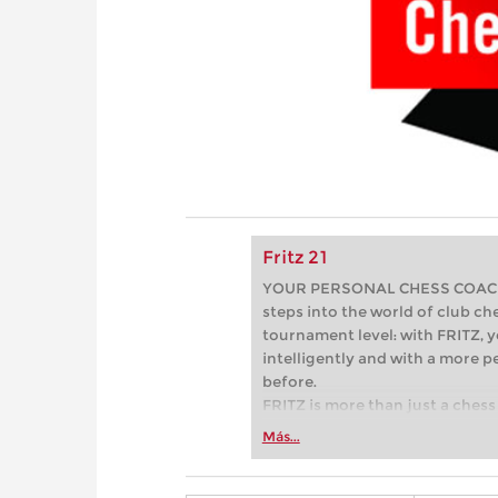
Fritz 21
YOUR PERSONAL CHESS COACH - 
steps into the world of club che
tournament level: with FRITZ, y
intelligently and with a more 
before.
FRITZ is more than just a chess 
Whether you’re taking your firs
Más...
or already playing at a tournam
more efficiently, intelligently