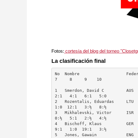
Fotos:
cortesía del blog del torneo "Closet
La clasificación final
No  Nombre                   Feder 
7     8     9    10  

1   Smerdon, David C         AUS  
2:1   4:1   6:1   5:0

2   Rozentalis, Eduardas     LTU  
1:0  12:1   3:½   8:½

3   Mikhalevski, Victor      ISR  
0:½   5:1   2:½   4:½

4   Bischoff, Klaus          GER  
9:1   1:0  19:1   3:½

5   Jones, Gawain            ENG  