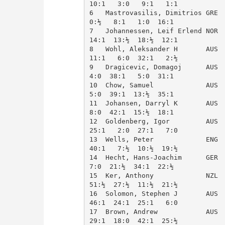
10:1   3:0   9:1   1:1

6   Mastrovasilis, Dimitrios GRE  
0:½   8:1   1:0  16:1

7   Johannessen, Leif Erlend NOR  
14:1  13:½  18:½  12:1

8   Wohl, Aleksander H       AUS  
11:1   6:0  32:1   2:½

9   Dragicevic, Domagoj      AUS  
4:0  38:1   5:0  31:1

10  Chow, Samuel             AUS  
5:0  39:1  13:½  35:1

11  Johansen, Darryl K       AUS  
8:0  42:1  15:½  18:1

12  Goldenberg, Igor         AUS  
25:1   2:0  27:1   7:0

13  Wells, Peter             ENG  
40:1   7:½  10:½  19:½

14  Hecht, Hans-Joachim      GER  
7:0  21:½  34:1  22:½

15  Ker, Anthony             NZL  
51:½  27:½  11:½  21:½

16  Solomon, Stephen J       AUS  
46:1  24:1  25:1   6:0

17  Brown, Andrew            AUS  
29:1  18:0  42:1  25:½
