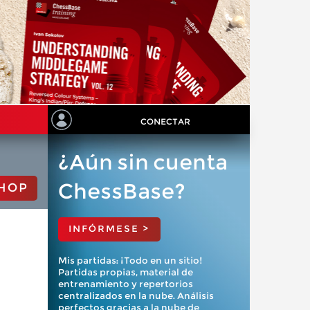
CONECTAR
¿Aún sin cuenta
ChessBase?
HOP
INFÓRMESE >
Mis partidas: ¡Todo en un sitio!
Partidas propias, material de
entrenamiento y repertorios
centralizados en la nube. Análisis
perfectos gracias a la nube de