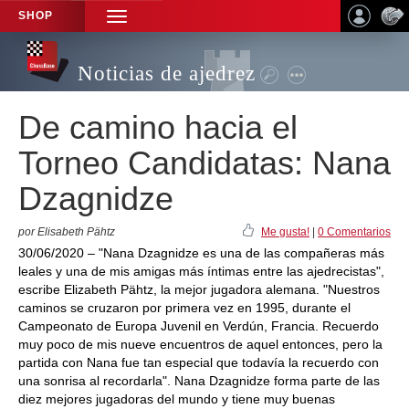
SHOP
TOGGLE
NAVIGATION
Noticias de ajedrez
De camino hacia el
Torneo Candidatas: Nana
Dzagnidze
por Elisabeth Pähtz
Me gusta!
|
0 Comentarios
30/06/2020 – "Nana Dzagnidze es una de las compañeras más
leales y una de mis amigas más íntimas entre las ajedrecistas",
escribe Elizabeth Pähtz, la mejor jugadora alemana. "Nuestros
caminos se cruzaron por primera vez en 1995, durante el
Campeonato de Europa Juvenil en Verdún, Francia. Recuerdo
muy poco de mis nueve encuentros de aquel entonces, pero la
partida con Nana fue tan especial que todavía la recuerdo con
una sonrisa al recordarla". Nana Dzagnidze forma parte de las
diez mejores jugadoras del mundo y tiene muy buenas