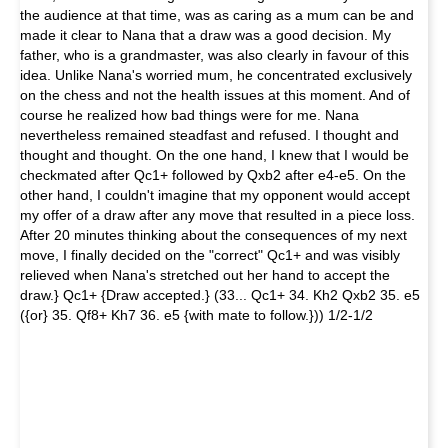
the audience at that time, was as caring as a mum can be and
made it clear to Nana that a draw was a good decision. My
father, who is a grandmaster, was also clearly in favour of this
idea. Unlike Nana's worried mum, he concentrated exclusively
on the chess and not the health issues at this moment. And of
course he realized how bad things were for me. Nana
nevertheless remained steadfast and refused. I thought and
thought and thought. On the one hand, I knew that I would be
checkmated after Qc1+ followed by Qxb2 after e4-e5. On the
other hand, I couldn't imagine that my opponent would accept
my offer of a draw after any move that resulted in a piece loss.
After 20 minutes thinking about the consequences of my next
move, I finally decided on the "correct" Qc1+ and was visibly
relieved when Nana's stretched out her hand to accept the
draw.} Qc1+ {Draw accepted.} (33... Qc1+ 34. Kh2 Qxb2 35. e5
({or} 35. Qf8+ Kh7 36. e5 {with mate to follow.})) 1/2-1/2