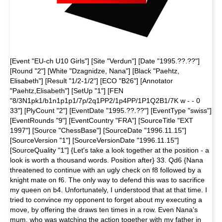
[Event "EU-ch U10 Girls"] [Site "Verdun"] [Date "1995.??.??"]
[Round "2"] [White "Dzagnidze, Nana"] [Black "Paehtz,
Elisabeth"] [Result "1/2-1/2"] [ECO "B26"] [Annotator
"Paehtz,Elisabeth"] [SetUp "1"] [FEN
"8/3N1pk1/b1n1p1p1/7p/2q1PP2/1p4PP/1P1Q2B1/7K w - - 0
33"] [PlyCount "2"] [EventDate "1995.??.??"] [EventType "swiss"]
[EventRounds "9"] [EventCountry "FRA"] [SourceTitle "EXT
1997"] [Source "ChessBase"] [SourceDate "1996.11.15"]
[SourceVersion "1"] [SourceVersionDate "1996.11.15"]
[SourceQuality "1"] {Let's take a look together at the position - a
look is worth a thousand words. Position after} 33. Qd6 {Nana
threatened to continue with an ugly check on f8 followed by a
knight mate on f6. The only way to defend this was to sacrifice
my queen on b4. Unfortunately, I understood that at that time. I
tried to convince my opponent to forget about my executing a
move, by offering the draws ten times in a row. Even Nana's
mum, who was watching the action together with my father in