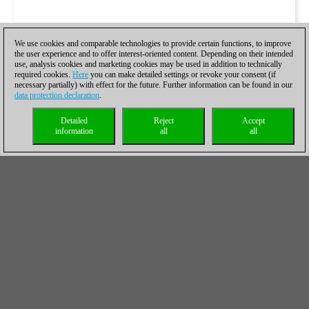
We use cookies and comparable technologies to provide certain functions, to improve
the user experience and to offer interest-oriented content. Depending on their intended
use, analysis cookies and marketing cookies may be used in addition to technically
required cookies.
Here
you can make detailed settings or revoke your consent (if
necessary partially) with effect for the future. Further information can be found in our
data protection declaration
.
Detailed
Reject
Accept
information
all
all