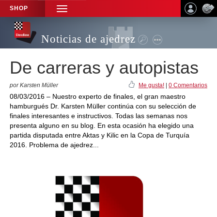
SHOP
TOGGLE
NAVIGATION
Noticias de ajedrez
De carreras y autopistas
por Karsten Müller
Me gusta!
|
0 Comentarios
08/03/2016 – Nuestro experto de finales, el gran maestro
hamburgués Dr. Karsten Müller continúa con su selección de
finales interesantes e instructivos. Todas las semanas nos
presenta alguno en su blog. En esta ocasión ha elegido una
partida disputada entre Aktas y Kilic en la Copa de Turquía
2016. Problema de ajedrez...