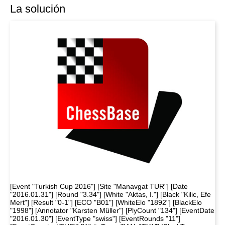
La solución
[Event "Turkish Cup 2016"] [Site "Manavgat TUR"] [Date
"2016.01.31"] [Round "3.34"] [White "Aktas, I."] [Black "Kilic, Efe
Mert"] [Result "0-1"] [ECO "B01"] [WhiteElo "1892"] [BlackElo
"1998"] [Annotator "Karsten Müller"] [PlyCount "134"] [EventDate
"2016.01.30"] [EventType "swiss"] [EventRounds "11"]