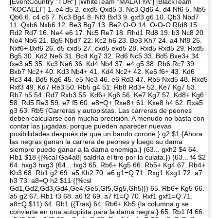
[EventCountry "TUR"] [WhiteTeam "MALATYA"] [BlackTeam
"KOCAELI"] 1. e4 d5 2. exd5 Qxd5 3. Nc3 Qd6 4. d4 Nf6 5. Nb5
Qb6 6. c4 c6 7. Nc3 Bg4 8. Nf3 Bxf3 9. gxf3 g6 10. Qb3 Nbd7
11. Qxb6 Nxb6 12. Be3 Bg7 13. Be2 O-O 14. O-O-O Rfd8 15.
Rd2 Rd7 16. Ne4 e6 17. Nc5 Re7 18. Rhd1 Rd8 19. b3 Nc8 20.
Ne4 Nb6 21. Bg5 Nbd7 22. Kc2 h6 23. Be3 Kh7 24. a4 Nf8 25.
Nxf6+ Bxf6 26. d5 cxd5 27. cxd5 exd5 28. Rxd5 Rxd5 29. Rxd5
Bg5 30. Kd2 Ne6 31. Bc4 Kg7 32. Rd6 Nc5 33. Bd5 Bxe3+ 34.
fxe3 a5 35. Kc3 Na6 36. Kd4 Nb4 37. e4 g5 38. Rb6 Rc7 39.
Bxb7 Nc2+ 40. Kd3 Nb4+ 41. Kd4 Nc2+ 42. Ke5 f6+ 43. Kd6
Rc3 44. Bd5 Kg6 45. e5 Ne3 46. e6 Rd3 47. Rb5 Nxd5 48. Rxd5
Rxf3 49. Kd7 Re3 50. Rb5 g4 51. Rb8 Rd3+ 52. Ke7 Kg7 53.
Rb7 h5 54. Rd7 Rxb3 55. Kd6+ Kg6 56. Ke7 Kg7 57. Kd8+ Kg6
58. Rd5 Re3 59. e7 f5 60. e8=Q+ Rxe8+ 61. Kxe8 h4 62. Rxa5
g3 63. Rb5 {Carreras y autopistas. Las carreras de peones
deben calcularse con mucha precisión. A menudo no basta con
contar las jugadas, porque pueden aparecer nuevas
posibilidades después de que un bando corone:} g2 $1 {Ahora
las negras ganan la carrera de peones y luego su dama
siempre puede ganar a la dama enemiga.} (63... gxh2 $4 64.
Rb1 $18 {[%cal Ga4a8] saldría el tiro por la culata.}) (63... f4 $2
64. hxg3 hxg3 (64... fxg3 65. Rb6+ Kg5 66. Rb5+ Kg4 67. Rb4+
Kh3 68. Rb1 g2 69. a5 Kh2 70. a6 g1=Q 71. Rxg1 Kxg1 72. a7
h3 73. a8=Q h2 $11 {[%csl
Gd1,Gd2,Gd3,Gd4,Ge4,Ge5,Gf5,Gg5,Gh5]}) 65. Rb6+ Kg5 66.
a5 g2 67. Rb1 f3 68. a6 f2 69. a7 f1=Q 70. Rxf1 gxf1=Q 71.
a8=Q $11) 64. Rb1 ({Tras} 64. Rb6+ Kh5 {la columna g se
convierte en una autopista para la dama negra.} 65. Rb1 f4 66.