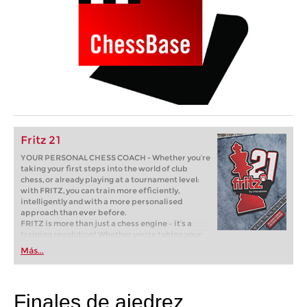
Fritz 21
YOUR PERSONAL CHESS COACH - Whether you’re
taking your first steps into the world of club
chess, or already playing at a tournament level:
with FRITZ, you can train more efficiently,
intelligently and with a more personalised
approach than ever before.
FRITZ is more than just a chess engine – it’s a
training revolution! Whether you’re taking your
first steps into the world of club chess, or already
Más...
playing at a tournament level: with FRITZ, you can
train more efficiently, intelligently and with a
more personalised approach than ever before.
Finales de ajedrez