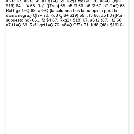
a5 f3 67. a6 f2 68. a7 g1=Q 69. Rxg1 fxg1=Q 70. a8=Q Qg8+
$19) 64... f4 65. Rg1 ({Tras} 65. a5 f3 66. a6 f2 67. a7 f1=Q 68.
Rxf1 gxf1=Q 69. a8=Q {la columna f es la autopista para la
dama negra.} Qf7+ 70. Kd8 Qf8+ $19) 65... f3 66. a5 h3 ({Por
supuesto no} 66... f2 $4 67. Rxg2+ $18) 67. a6 f2 (67... f2 68.
a7 f1=Q 69. Rxf1 gxf1=Q 70. a8=Q Qf7+ 71. Kd8 Qf8+ $19) 0-1