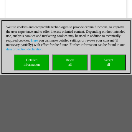
We use cookies and comparable technologies to provide certain functions, to improve
the user experience and to offer interest-oriented content. Depending on their intended
use, analysis cookies and marketing cookies may be used in addition to technically
required cookies.
Here
you can make detailed settings or revoke your consent (if
necessary partially) with effect for the future. Further information can be found in our
data protection declaration
.
Detailed
Reject
Accept
information
all
all