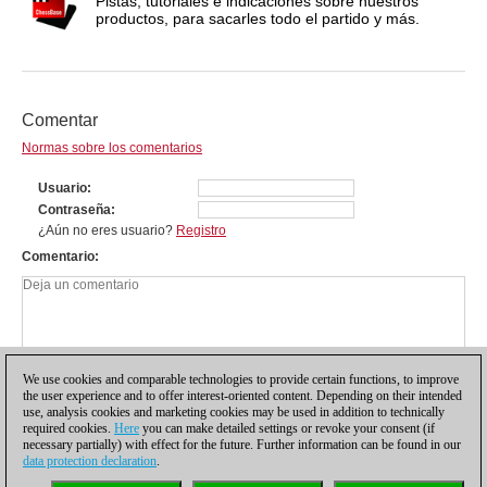
Pistas, tutoriales e indicaciones sobre nuestros
productos, para sacarles todo el partido y más.
Comentar
Normas sobre los comentarios
Usuario
Contraseña
¿Aún no eres usuario?
Registro
Comentario
We use cookies and comparable technologies to provide certain functions, to improve
the user experience and to offer interest-oriented content. Depending on their intended
use, analysis cookies and marketing cookies may be used in addition to technically
required cookies.
Here
you can make detailed settings or revoke your consent (if
necessary partially) with effect for the future. Further information can be found in our
data protection declaration
.