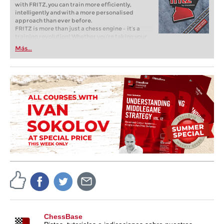
with FRITZ, you can train more efficiently,
intelligently and with a more personalised
approach than ever before.
FRITZ is more than just a chess engine – it’s a
training revolution! Whether you’re taking your
first steps into the world of club chess, or already
Más...
playing at a tournament level: with FRITZ, you can
train more efficiently, intelligently and with a
more personalised approach than ever before.
ChessBase