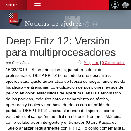
SHOP
TOGGLE
NAVIGATION
Noticias de ajedrez
Deep Fritz 12: Versión
para multiprocesadores
por ChessBase
Me gusta!
|
0 Comentarios
16/02/2010 – Sean principiantes, jugadores de club o
profesionales, DEEP FRITZ tiene todo lo que desean los
ajedrecistas: ajuste automático de fuerza de juego, funciones de
hándicap y entrenamiento, explicación de posiciones, avisos de
peligro en color, estadísticas de aperturas, análisis automático
de las partidas, módulos para entrenamiento de táctica,
aperturas y finales y una base de datos con un millón de
partidas. DEEP FRITZ fascina al mundo del ajedrez: como
vencedor del campeón mundial en el duelo Hombre - Máquina,
como colaborador inteligente y entrenador (Garry Kasparov:
"Suelo analizar regularmente con FRITZ") o como comentarista,