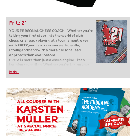
Fritz 21
YOUR PERSONAL CHESS COACH - Whether you’re
taking your first steps into the world of club
chess, or already playing at a tournament level:
with FRITZ, you can train more efficiently,
intelligently and with a more personalised
approach than ever before.
FRITZ is more than just a chess engine – it’s a
training revolution! Whether you’re taking your
first steps into the world of club chess, or already
Más...
playing at a tournament level: with FRITZ, you can
train more efficiently, intelligently and with a
more personalised approach than ever before.