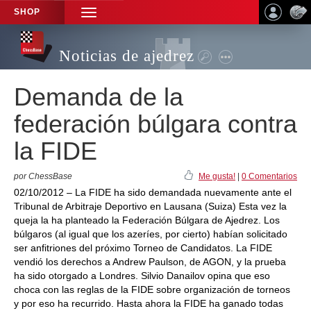
SHOP
TOGGLE
NAVIGATION
Noticias de ajedrez
Demanda de la
federación búlgara contra
la FIDE
por ChessBase
Me gusta!
|
0 Comentarios
02/10/2012 – La FIDE ha sido demandada nuevamente ante el
Tribunal de Arbitraje Deportivo en Lausana (Suiza) Esta vez la
queja la ha planteado la Federación Búlgara de Ajedrez. Los
búlgaros (al igual que los azeríes, por cierto) habían solicitado
ser anfitriones del próximo Torneo de Candidatos. La FIDE
vendió los derechos a Andrew Paulson, de AGON, y la prueba
ha sido otorgado a Londres. Silvio Danailov opina que eso
choca con las reglas de la FIDE sobre organización de torneos
y por eso ha recurrido. Hasta ahora la FIDE ha ganado todas