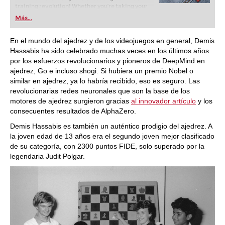
training revolution! Whether you’re taking your
first steps into the world of club chess, or already
Más...
playing at a tournament level: with FRITZ, you can
train more efficiently, intelligently and with a
more personalised approach than ever before.
En el mundo del ajedrez y de los videojuegos en general, Demis
Hassabis ha sido celebrado muchas veces en los últimos años
por los esfuerzos revolucionarios y pioneros de DeepMind en
ajedrez, Go e incluso shogi. Si hubiera un premio Nobel o
similar en ajedrez, ya lo habría recibido, eso es seguro. Las
revolucionarias redes neuronales que son la base de los
motores de ajedrez surgieron gracias
al innovador artículo
y los
consecuentes resultados de AlphaZero.
Demis Hassabis es también un auténtico prodigio del ajedrez. A
la joven edad de 13 años era el segundo joven mejor clasificado
de su categoría, con 2300 puntos FIDE, solo superado por la
legendaria Judit Polgar.