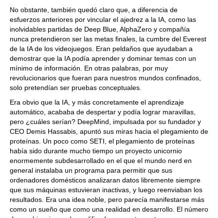
No obstante, también quedó claro que, a diferencia de
esfuerzos anteriores por vincular el ajedrez a la IA, como las
inolvidables partidas de Deep Blue, AlphaZero y compañía
nunca pretendieron ser las metas finales, la cumbre del Everest
de la IA de los videojuegos. Eran peldaños que ayudaban a
demostrar que la IA podía aprender y dominar temas con un
mínimo de información. En otras palabras, por muy
revolucionarios que fueran para nuestros mundos confinados,
solo pretendían ser pruebas conceptuales.
Era obvio que la IA, y más concretamente el aprendizaje
automático, acababa de despertar y podía lograr maravillas,
pero ¿cuáles serían? DeepMind, impulsada por su fundador y
CEO Demis Hassabis, apuntó sus miras hacia el plegamiento de
proteínas. Un poco como SETI, el plegamiento de proteínas
había sido durante mucho tiempo un proyecto unicornio
enormemente subdesarrollado en el que el mundo nerd en
general instalaba un programa para permitir que sus
ordenadores domésticos analizaran datos libremente siempre
que sus máquinas estuvieran inactivas, y luego reenviaban los
resultados. Era una idea noble, pero parecía manifestarse más
como un sueño que como una realidad en desarrollo. El número