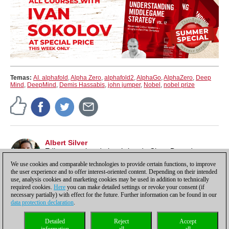
Temas:
AI. alphafold
,
Alpha Zero
,
alphafold2
,
AlphaGo
,
AlphaZero
,
Deep
Mind
,
DeepMind
,
Demis Hassabis
,
john jumper
,
Nobel
,
nobel prize
Albert Silver
Editor y escritor de la página de ChessBase de
noticias en inglés. Vive en Río de Janeiro (Brasil)
We use cookies and comparable technologies to provide certain functions, to improve
the user experience and to offer interest-oriented content. Depending on their intended
use, analysis cookies and marketing cookies may be used in addition to technically
required cookies.
Here
you can make detailed settings or revoke your consent (if
necessary partially) with effect for the future. Further information can be found in our
data protection declaration
.
Política de privacidad
|
Pie de imprenta
|
Para contactar
|
Cookies Management
|
Detailed
Reject
Accept
Licencias
|
Compliance Hotline
|
Inicio