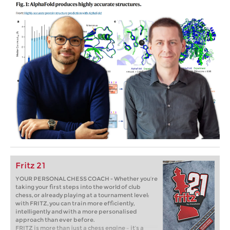
Fritz 21
YOUR PERSONAL CHESS COACH - Whether you’re
taking your first steps into the world of club
chess, or already playing at a tournament level:
with FRITZ, you can train more efficiently,
intelligently and with a more personalised
approach than ever before.
FRITZ is more than just a chess engine – it’s a