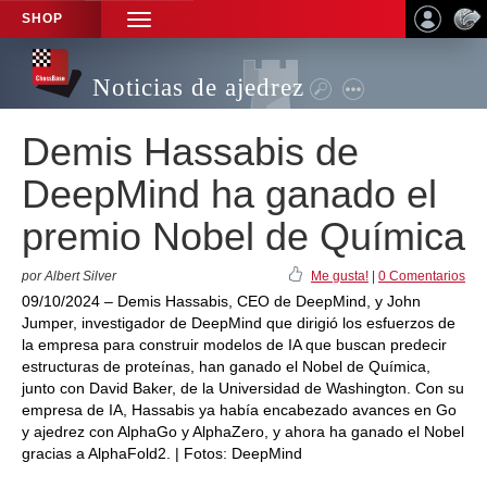
SHOP
TOGGLE
NAVIGATION
Noticias de ajedrez
Demis Hassabis de
DeepMind ha ganado el
premio Nobel de Química
por Albert Silver
Me gusta!
|
0 Comentarios
09/10/2024 – Demis Hassabis, CEO de DeepMind, y John
Jumper, investigador de DeepMind que dirigió los esfuerzos de
la empresa para construir modelos de IA que buscan predecir
estructuras de proteínas, han ganado el Nobel de Química,
junto con David Baker, de la Universidad de Washington. Con su
empresa de IA, Hassabis ya había encabezado avances en Go
y ajedrez con AlphaGo y AlphaZero, y ahora ha ganado el Nobel
gracias a AlphaFold2. | Fotos: DeepMind