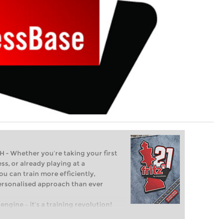
Whether you’re taking your first
ss, or already playing at a
ou can train more efficiently,
personalised approach than ever
engine – it’s a training revolution!
t steps into the world of club chess,