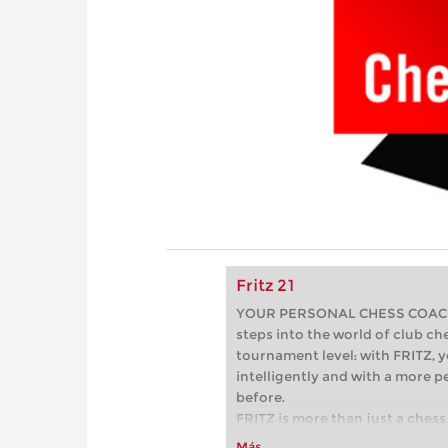
Fritz 21
YOUR PERSONAL CHESS COACH - 
steps into the world of club che
tournament level: with FRITZ, y
intelligently and with a more 
before.
FRITZ is more than just a chess 
Whether you’re taking your firs
Más...