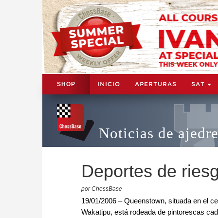
INICIO
APERTURAS
SAT
SHOP
Noticias de ajedr
Deportes de rie
por ChessBase
19/01/2006 – Queenstown, situada en el cen
Wakatipu, está rodeada de pintorescas ca