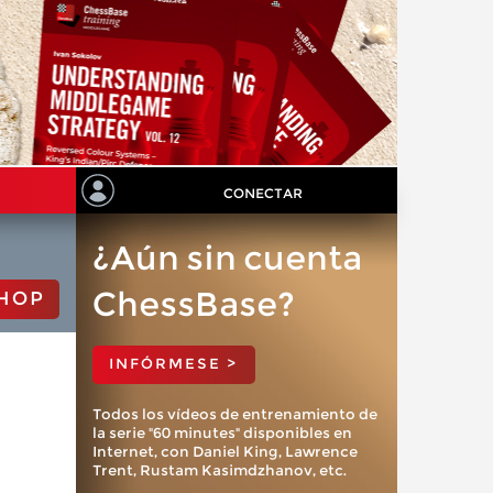
CONECTAR
¿Aún sin cuenta
ChessBase?
HOP
INFÓRMESE >
Todos los vídeos de entrenamiento de
la serie "60 minutes" disponibles en
Internet, con Daniel King, Lawrence
Trent, Rustam Kasimdzhanov, etc.