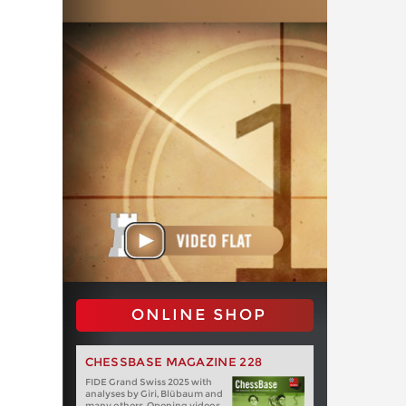
ONLINE SHOP
CHESSBASE MAGAZINE 228
FIDE Grand Swiss 2025 with
analyses by Giri, Blübaum and
many others. Opening videos