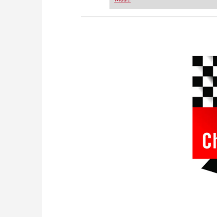
or already playing at a tournam
more efficiently, intelligently
approach than ever before.