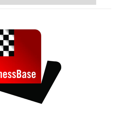
ent level: with FRITZ, you can train
 and with a more personalised