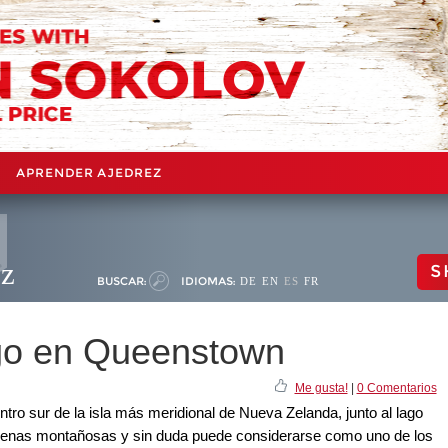
APRENDER AJEDREZ
ez
S
BUSCAR:
IDIOMAS:
DE
EN
ES
FR
sgo en Queenstown
Me gusta!
|
0 Comentarios
tro sur de la isla más meridional de Nueva Zelanda, junto al lago
denas montañosas y sin duda puede considerarse como uno de los