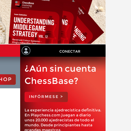
CONECTAR
¿Aún sin cuenta
ChessBase?
HOP
INFÓRMESE >
La experiencia ajedrecística definitiva.
En Playchess.com juegan a diario
unos 20.000 ajedrecistas de todo el
mundo. Desde principiantes hasta
grandes maestros.