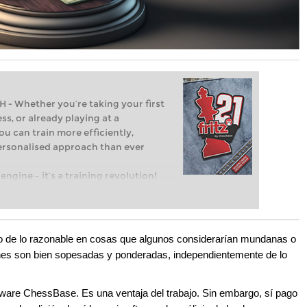
Whether you’re taking your first
ss, or already playing at a
ou can train more efficiently,
personalised approach than ever
engine – it’s a training revolution!
t steps into the world of club chess,
ent level: with FRITZ, you can train
 and with a more personalised
ro de lo razonable en cosas que algunos considerarían mundanas o
nes son bien sopesadas y ponderadas, independientemente de lo
tware ChessBase. Es una ventaja del trabajo. Sin embargo, sí pago