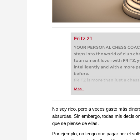
Fritz 21
YOUR PERSONAL CHESS COACH - 
steps into the world of club che
tournament level: with FRITZ, y
intelligently and with a more 
before.
FRITZ is more than just a chess 
Whether you’re taking your firs
Más...
or already playing at a tournam
more efficiently, intelligently
approach than ever before.
No soy rico, pero a veces gasto más dine
absurdas. Sin embargo, todas mis decisio
que se piense de ellas.
Por ejemplo, no tengo que pagar por el sof