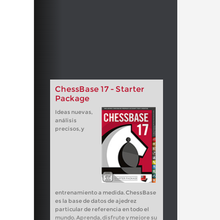
ChessBase 17 - Starter
Package
Ideas nuevas,
análisis
precisos, y
entrenamiento a medida. ChessBase
es la base de datos de ajedrez
particular de referencia en todo el
mundo. Aprenda, disfrute y mejore su