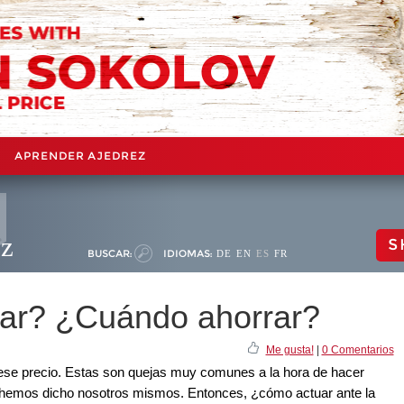
APRENDER AJEDREZ
ez
S
BUSCAR:
IDIOMAS:
DE
EN
ES
FR
ar? ¿Cuándo ahorrar?
Me gusta!
|
0 Comentarios
ese precio. Estas son quejas muy comunes a la hora de hacer
o hemos dicho nosotros mismos. Entonces, ¿cómo actuar ante la