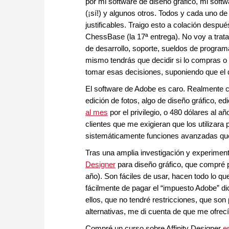
por mi software de diseño gráfico, mi soft
(¡sí!) y algunos otros. Todos y cada uno de
justificables. Traigo esto a colación despu
ChessBase (la 17ª entrega). No voy a tratar 
de desarrollo, soporte, sueldos de program
mismo tendrás que decidir si lo compras o
tomar esas decisiones, suponiendo que el di
El software de Adobe es caro. Realmente 
edición de fotos, algo de diseño gráfico, e
al mes
por el privilegio, o 480 dólares al a
clientes que me exigieran que los utilizara
sistemáticamente funciones avanzadas que 
Tras una amplia investigación y experiment
Designer
para diseño gráfico, que compré 
año). Son fáciles de usar, hacen todo lo q
fácilmente de pagar el “impuesto Adobe” 
ellos, que no tendré restricciones, que son 
alternativas, me di cuenta de que me ofrec
Compré un curso sobre Affinity Designer
e