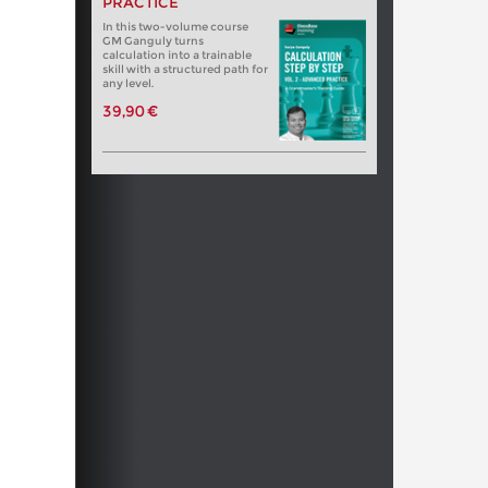
PRACTICE
In this two-volume course
GM Ganguly turns
calculation into a trainable
skill with a structured path for
any level.
39,90 €