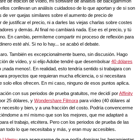
ware de edición de vídeo, mi software de análisis de backgammon
 ellos conllevan un análisis cuidadoso de lo que aportan y de si son
és de ver quejas similares sobre el aumento de precio de
de justificar el precio, ni a darles las viejas charlas sobre costes
adores y demás. Al final no cambiará nada. Ese es el precio, y tú
 no. En cambio, permíteme compartir mi proceso de reflexión para
nero esté ahí. Si no lo hay... se acabó el debate.
caro. También es excepcionalmente bueno, sin discusión. Hago
dición de vídeo, y si elijo Adobe tendré que desembolsar
40 dólares
ño ¡nada menos!. En realidad, esto tendría sentido si trabajara con
 para proyectos que requieran mucha eficiencia, o si necesitara
solo ellos ofrecen. En mi caso, ninguno de esos puntos aplica.
ación con sus periodos de prueba gratuitos, me decidí por
Affinity
por 25 dólares, y
Wondershare Filmora
para vídeo (40 dólares al
ue necesito y bien, y a una fracción del costo. Podría convencerme
diciéndome a mí mismo que son los mejores, que me adaptaré a
para el trabajo, etcétera. Pero con los periodos de prueba de las
ían todo lo que necesitaba y más, y eran muy accesibles.
n Udemy
para asegurarme de que podía dominar las herramientas.